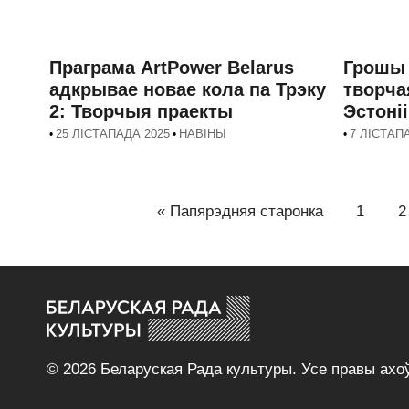
Праграма ArtPower Belarus
Грошы 
адкрывае новае кола па Трэку
творча
2: Творчыя праекты
Эстоні
25 ЛІСТАПАДА 2025
НАВІНЫ
7 ЛІСТАП
•
•
•
« Папярэдняя старонка
1
2
© 2026 Беларуская Рада культуры. Усе правы ах