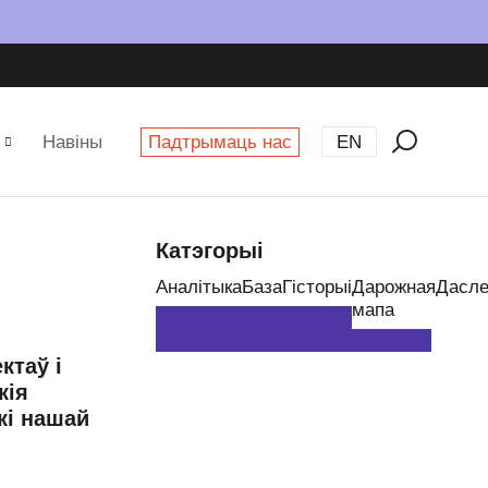
Навіны
Падтрымаць нас
EN
Катэгорыі
Аналітыка
База
Гісторыі
Дарожная
Дасле
мапа
ктаў і
кія
кі нашай