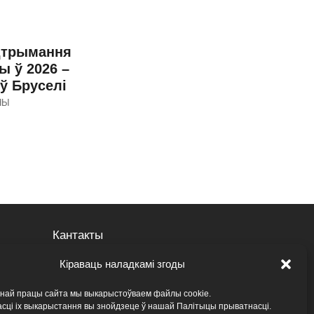
дтрымання
ы ў 2026 –
 ў Бруселі
НЫ
Кантакты
Вакансіі
Кіраваць наладкамі згоды
Архіў вакансій
ьнай працы сайта мы выкарыстоўваем файлы cookie.
сці іх выкарыстання вы знойдзеце ў нашай Палітыцы прыватнасці.