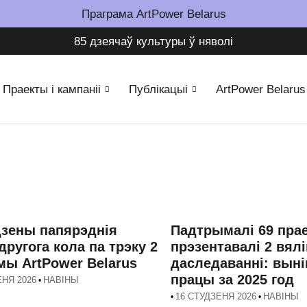
Праграма ArtPower Belarus
85 дзеячаў культуры ў няволі​
Праекты і кампаніі
Публікацыі
ArtPower Belarus
зены папярэднія
Падтрымалі 69 прае
другога кола па трэку 2
прэзентавалі 2 вялі
мы ArtPower Belarus
даследаванні: выні
працы за 2025 год
ЕНЯ 2026
НАВІНЫ
•
16 СТУДЗЕНЯ 2026
НАВІНЫ
•
•