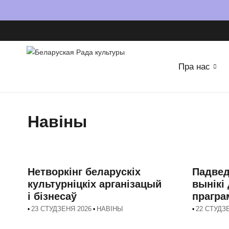
Пра нас
Навіны
Нетворкінг беларускіх
Падвед
культурніцкіх арганізацый
вынікі 
і бізнeсаў
прагра
23 СТУДЗЕНЯ 2026
НАВІНЫ
22 СТУДЗ
•
•
•