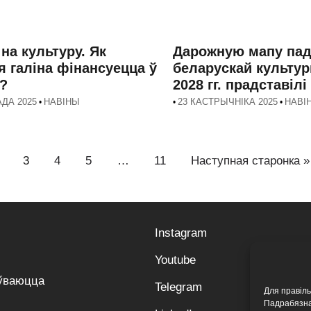
на культуру. Як
Дарожную мапу па
я галіна фінансуецца ў
беларускай культур
і?
2028 гг. прадставілі
АДА 2025
НАВІНЫ
23 КАСТРЫЧНІКА 2025
НАВІ
•
•
•
3
4
5
…
11
Наступная старонка »
Instagram
Youtube
оўваюцца
Telegram
Для правіл
Падрабязна