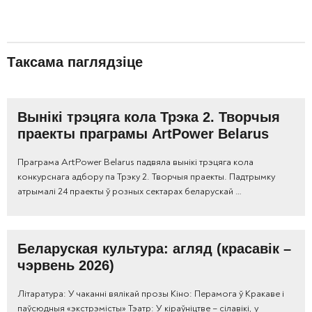
Таксама паглядзіце
Вынікі трэцяга кола Трэка 2. Творчыя
праекты праграмы ArtPower Belarus
Праграма ArtPower Belarus падвяла вынікі трэцяга кола
конкурснага адбору па Трэку 2. Творчыя праекты. Падтрымку
атрымалі 24 праекты ў розных сектарах беларускай …
Беларуская культура: агляд (красавік –
чэрвень 2026)
Літаратура: У чаканні вялікай прозы Кіно: Перамога ў Кракаве і
паўсюдныя «экстрэмісты» Тэатр: У кіраўніцтве – сілавікі, у