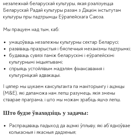
незалежнай беларускай культуры, якая рэалізуецца
Беларускай Радай культуры разам з Дацкім інстытутам
культуры пры падтрымцы Еўрапейскага Саюза.
Мы працуем над тым, каб:
умацоўваць незалежны культурны сектар Беларусі;
развіваць празрыстыя і бяспечныя механізмы падтрымкі;
будаваць сувязі паміж беларускімі і еўрапейскімі
культурнымі ініцыятывамі;
спрыяць устойлівым мадэлям фінансавання і
культурніцкай адвакацыі.
І цяпер мы шукаем кансультанта па маніторынгу і ацэнцы
(M&E), які дапаможа нам лепш разумець, якія змены
стварае праграма, і што мы можам зрабіць яшчэ лепш.
Што будзе ўваходзіць у задачы:
Распрацаваць падыход да ацэнкі ўплыву, які аб’ядноўвае
колькасныя і якасныя дадзеныя;