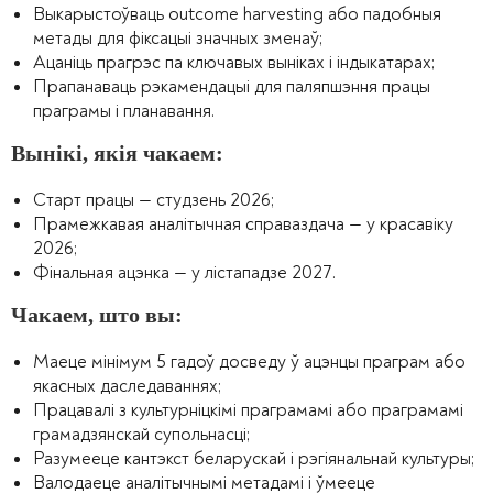
Выкарыстоўваць outcome harvesting або падобныя
метады для фіксацыі значных зменаў;
Ацаніць прагрэс па ключавых выніках і індыкатарах;
Прапанаваць рэкамендацыі для паляпшэння працы
праграмы і планавання.
Вынікі, якія чакаем:
Старт працы — студзень 2026;
Прамежкавая аналітычная справаздача — у красавіку
2026;
Фінальная ацэнка — у лістападзе 2027.
Чакаем, што вы:
Маеце мінімум 5 гадоў досведу ў ацэнцы праграм або
якасных даследаваннях;
Працавалі з культурніцкімі праграмамі або праграмамі
грамадзянскай супольнасці;
Разумееце кантэкст беларускай і рэгіянальнай культуры;
Валодаеце аналітычнымі метадамі і ўмееце