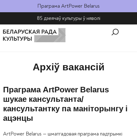
Праграма ArtPower Belarus
85 дзеячаў культуры ў няволі​
Архіў вакансій
Праграма ArtPower Belarus
шукае кансультанта/
кансультантку па маніторынгу і
ацэнцы
ArtPower Belarus — шматгадовая праграма падтрымкі