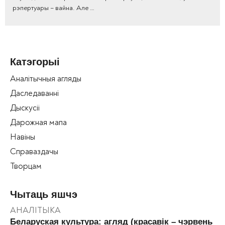
рэпертуары – вайна. Але …
Катэгорыі
Аналітычныя агляды
Даследаванні
Дыскусіі
Дарожная мапа
Навіны
Справаздачы
Творцам
Чытаць яшчэ
АНАЛІТЫКА
Беларуская культура: агляд (красавік – чэрвень