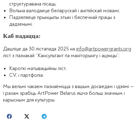
структуравана пісаць;
Вольна валодаеце беларускай і англійскай мовамі;
Падзяляеце прынцыпы этыкі і бяспечнай працы з
дадзенымі.
Каб падацца:
Дашліце да 30 лістапада 2025 на
info@artpowergrants.org
ліст з пазнакай “Кансультант па маніторынгу і ацэнцы”:
Кароткі матывацыйны ліст;
CV, і партфоліа.
Мы вельмі чакаем пазнаёміцца з вашым досведам і ідэямі —
і разам зрабіць ArtPower Belarus яшчэ больш значным і
карысным для культуры.