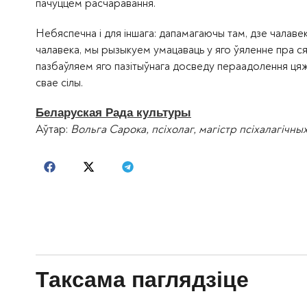
пачуццём расчаравання.
Небяспечна і для іншага: дапамагаючы там, дзе чалаве
чалавека, мы рызыкуем умацаваць у яго ўяленне пра 
пазбаўляем яго пазітыўнага досведу пераадолення цяжк
свае сілы.
Беларуская Рада культуры
Аўтар:
Вольга Сарока, псіхолаг, магістр псіхалагічных
Таксама паглядзіце