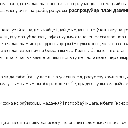
ану і паводзін чалавека, наколькі ён спраўляецца з сітуацыяй і г
 разам існуючыя патрэбы, рэсурсы,
распрацуйце план дзеян
 — выслухайце, падтрымайце і дайце ведаць, што ў выпадку пат
одзіцца ў разгубленасці, афектыўным стане, ён расказвае пра ц
е з чалавекам яго рэсурсы ўнутры (мінулы вопыт, як зараз ён
 з ім план дзеянняў на бліжэйшы час. Калі вы бачыце, што стан
ніцтва, а вашых кампетэнцый і вопыту не дастаткова, перанакі
 як да сябе (калі ў вас няма ўласных сіл, рэсурсаў кампетэнцы
е паўзу. Тым самым вы зберажэце сябе, прадухіліўшы эмацыйна
, можна не заўважыць жаданняў і патрэбаў іншага, нібыта “нано
цца з тым, што вашу дапамогу “не ацанілі належным чынам”, су