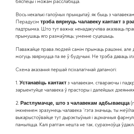
бяспецы і можам расслабіцца.
Вось некалькі галоўных прынцыпаў, як быць з чалавека
Перадусім
трэба вярнуць чалавеку кантакт з р
падтрымка. Што тут важна: ненадакучліва аказваць пра
прымушаць яго размаўляць; уменне суцешыць.
Паважайце права людзей самім прымаць рашэнні, але да
могуць звярнуцца па яе ў будучыні. Не трэба даваць іл
Схема аказання першай псіхалагічнай дапамогі:
1.
з чалавекам, ствараючы і падкр
Устанавіць кантакт
зарыентуйце чалавека ў прасторы і далейшых дзеяннях,
2.
(п
Растлумачце, што з чалавекам адбываецца
імкненнем зразумець чалавека “гэта значыць, ты меў/ла 
выкарыстоўвайце тут дырэктыўныя і ацэначныя фармулёў
памыліцца. Калі раптам нешта не так, суразмоўца ўдакла