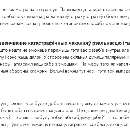
 не так моцна на яго рэагуе. Павышаецца талерантнасць да ст
м трэба прызвычайвацца да жахаў, страху, стратаў і болю, але 
мі рэчамі: рана ці позна псіхіка знойдзе спосаб прыстасавац
і т
звенчванне катастрафічных чаканняў рэальнасцю
 што нешта не зможаце перажыць, гэта вас разаб’е знутры, але
лу і сэнс жыць далей. У стрэсе мы схільныя думаць палярнымі к
ары і атаясамліваць сябе з эмоцыямі. Па меры таго, як напал 
ыя абароны, скажэнні. Вельмі важны тут час, і гэта той выпадак
чуцці, словы “ўсё будзе добра” наўрад ці яму дапамогуць – хут
ыць побач і вытрымліваць яго стан. Не цісніце, не давайце ац
магчы?”, “хочаш, я пабуду побач або абдыму цябе?”, “што цяб
 і ўвагі, магчымасць паказаць і агрэсію, і слабасць даюць сіг