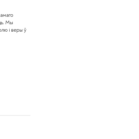
самаго
ць. Мы
олю і веры ў