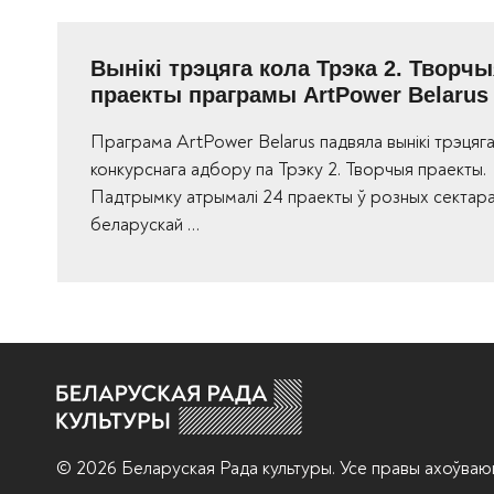
Вынікі трэцяга кола Трэка 2. Творч
праекты праграмы ArtPower Belarus
Праграма ArtPower Belarus падвяла вынікі трэцяга
конкурснага адбору па Трэку 2. Творчыя праекты.
Падтрымку атрымалі 24 праекты ў розных сектар
беларускай …
© 2026 Беларуская Рада культуры. Усе правы ахоўваю