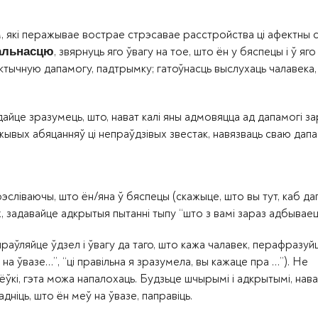
м, які перажывае вострае стрэсавае расстройства ці афектны с
, звярнуць яго ўвагу на тое, што ён у бяспецы і ў яг
эальнасцю
ктычную дапамогу, падтрымку; гатоўнасць выслухаць чалавека,
йце зразумець, што, нават калі яны адмовяцца ад дапамогі за
жывых абяцанняў ці непраўдзівых звестак, навязваць сваю дапа
эсліваючы, што ён/яна ў бяспецы (скажыце, што вы тут, каб да
 задавайце адкрытыя пытанні тыпу “што з вамі зараз адбываец
раўляйце ўдзел і ўвагу да таго, што кажа чалавек, перафразуй
на ўвазе…”, “ці правільна я зразумела, вы кажаце пра …”). Не
кі, гэта можа напалохаць. Будзьце шчырымі і адкрытымі, нават
дніць, што ён меў на ўвазе, паправіць.