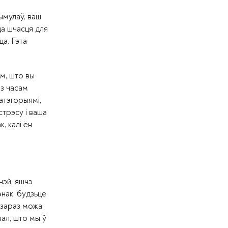
ымулаў, ваш
да шчасця для
ца. Гэта
ым, што вы
 з часам
атэгорыямі,
стрэсу і ваша
, калі ён
чэй, яшчэ
энак, будзьце
е зараз можа
нал, што мы ў