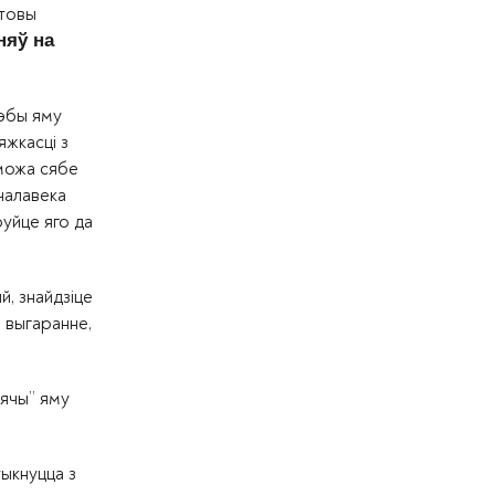
атовы
няў на
рэбы яму
яжкасці з
 можа сябе
 чалавека
руйце яго да
й, знайдзіце
е выгаранне,
сячы” яму
тыкнуцца з