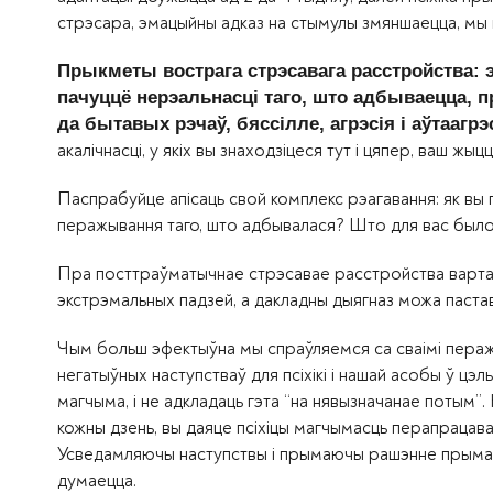
стрэсара, эмацыйны адказ на стымулы змяншаецца, мы 
Прыкметы вострага стрэсавага расстройства: 
пачуццё нерэальнасці таго, што адбываецца, 
да бытавых рэчаў, бяссілле, агрэсія і аўтаагрэ
акалічнасці, у якіх вы знаходзіцеся тут і цяпер, ваш жы
Паспрабуйце апісаць свой комплекс рэагавання: як вы 
перажывання таго, што адбывалася? Што для вас было
Пра посттраўматычнае стрэсавае расстройства варта к
экстрэмальных падзей, а дакладны дыягназ можа паставі
Чым больш эфектыўна мы спраўляемся са сваімі пераж
негатыўных наступстваў для псіхікі і нашай асобы ў цэ
магчыма, і не адкладаць гэта “на нявызначанае потым”
кожны дзень, вы даяце псіхіцы магчымасць перапрацава
Усведамляючы наступствы і прымаючы рашэнне прымаць 
думаецца.