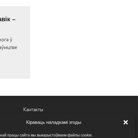
вік –
мога ў
аўніцтве
Кантакты
Вакансіі
Кіраваць наладкамі згоды
Архіў вакансій
ьнай працы сайта мы выкарыстоўваем файлы cookie.