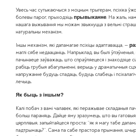
Увесь час сутыкаючыся з моцным трыгерам, псіхіка ўжо
болевы парог, прыходзіць
. На жаль, на
прывыканне
нашага выжывання мы можам звыкнуцца з вельмі страшны
натуральны механізм.
Іншы механізм, які дапамагае псіхіцы адаптавацца, —
ра
маглі сябе недаацаніць. Напрыклад, вы былі ўпэўненыя,
пачынаеце заўважаць, што спраўляецеся і знаходзіце сі
рабіць грубыя абагульненні, верыць у драматычныя сцэн
напружанне будуць спадаць, будуць слабець і псіхалагічн
лечыць.
Як быць з іншым?
Калі побач з вамі чалавек, які перажывае складаныя па
больш параняць. Дайце яму зразумець, што вы гатовыя б
цярплівыя, запыйтайцеся проста: “як я магу табе дапа
падтрымаць?”. Сама па сабе прастора прымання, шчырасці