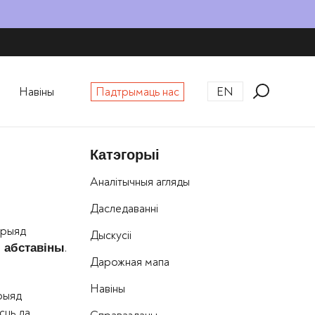
Навіны
Падтрымаць нас
EN
Катэгорыі
Аналітычныя агляды
Даследаванні
ерыяд
Дыскусіі
.
 абставіны
Дарожная мапа
Навіны
ерыяд
сць да