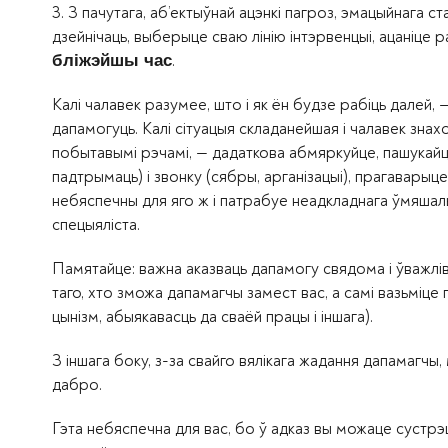
3. З пачутага, аб’ектыўнай ацэнкі пагроз, эмацыйнага ст
дзейнічаць, выберыце сваю лінію інтэрвенцыі, ацаніце
.
бліжэйшы час
Калі чалавек разумее, што і як ён будзе рабіць далей,
дапамогуць. Калі сітуацыя складанейшая і чалавек знах
побытавымі рэчамі, — дадаткова абмяркуйце, пашукайц
падтрымаць) і звонку (сябры, арганізацыі), прагаварыце
небяспечны для яго ж і патрабуе неадкладнага ўмяшаль
спецыяліста.
Памятайце: важна аказваць дапамогу свядома і ўважліва
таго, хто зможа дапамагчы замест вас, а самі вазьміц
цынізм, абыякавасць да сваёй працы і іншага).
З іншага боку, з-за свайго вялікага жадання дапамагчы
дабро.
Гэта небяспечна для вас, бо ў адказ вы можаце сустрэ