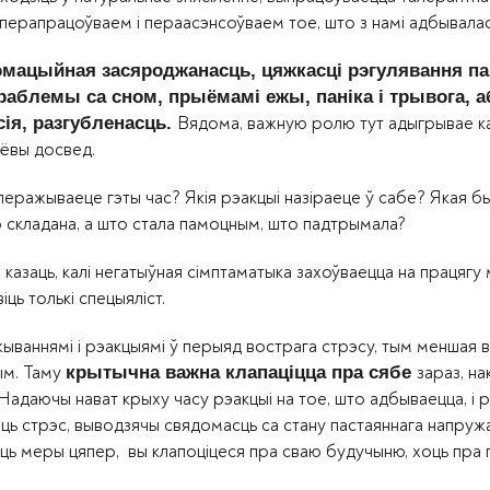
перапрацоўваем і пераасэнсоўваем тое, што з намі адбывалас
эмацыйная засяроджанасць, цяжкасці рэгулявання па
праблемы са сном, прыёмамі ежы, паніка і трывога, 
Вядома, важную ролю тут адыгрывае ка
сія, разгубленасць.
ццёвы досвед.
перажываеце гэты час? Якія рэакцыі назіраеце ў сабе? Якая б
 складана, а што стала памоцным, што падтрымала?
азаць, калі негатыўная сімптаматыка захоўваецца на працягу 
ць толькі спецыяліст.
ываннямі і рэакцыямі ў перыяд вострага стрэсу, тым меншая 
лым. Таму
зараз, на
крытычна важна клапаціцца пра сябе
. Надаючы нават крыху часу рэакцыі на тое, што адбываецца, і
ць стрэс, выводзячы свядомасць са стану пастаяннага напруж
меры цяпер, вы клапоціцеся пра сваю будучыню, хоць пра гэ