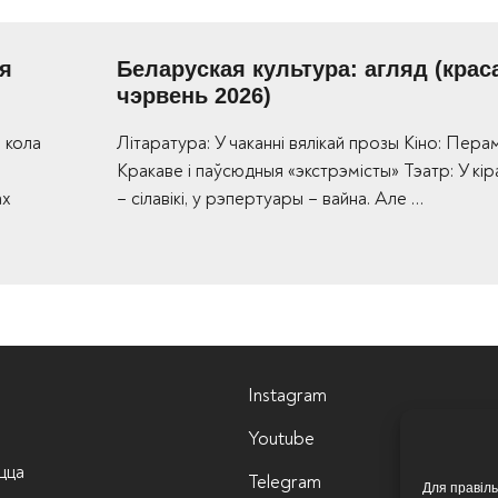
ыя
Беларуская культура: агляд (краса
чэрвень 2026)
 кола
Літаратура: У чаканні вялікай прозы Кіно: Пера
Кракаве і паўсюдныя «экстрэмісты» Тэатр: У кір
ах
– сілавікі, у рэпертуары – вайна. Але …
Instagram
Youtube
цца
Telegram
Для правіл