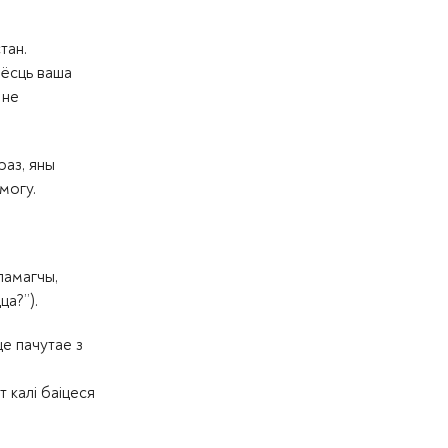
тан.
о ёсць ваша
 не
раз, яны
могу.
памагчы,
ца?”).
це пачутае з
 калі баіцеся