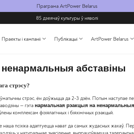
Праграма ArtPower Belarus
85 дзеячаў культуры ў няволі​
Праекты і кампаніі
Публікацыі
ArtPower Belarus
 ненармальныя абставіны
ага стрэсу?
ўматычны стрэс, ён доўжыцца да 2-3 дзён. Потым наступае п
аводзіны — гэта
нармальная рэакцыя на ненармальныя
лены комплексам фізіялагічных і біяхімічных рэакцый.
але наша псіхіка адаптуецца нават да самых жудасных жахаў. П
ыходзіць у натуральнае знясіленне, выпрацоўваецца талерантна