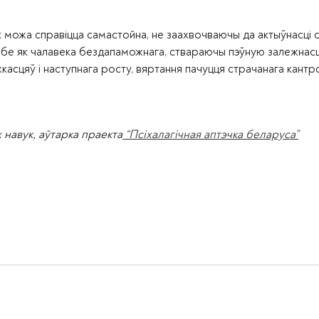
к можа справіцца самастойна, не заахвочваючы да актыўнасці 
сябе як чалавека бездапаможнага, ствараючы пэўную залежнас
асцяў і наступнага росту, вяртання пачуцця страчанага кантр
 навук, аўтарка праекта
“Псіхалагічная аптэчка беларуса”