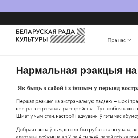
Пра нас
Нармальная рэакцыя на
Як быць з сабой і з іншым у перыяд востр
Першая рэакцыя на экстрэмальную падзею — шок і тра
вострага стрэсавага расстройства. Тут любыя вашы п
Шмат у чым стан, настрой і адчуванні ў гэты час абумоў
Добрая навіна ў тым, што як бы груба гэта ні гучала, 
адаптацыі доўжыцца ад 2 да 4 тыдняў, далей псіхіка пр