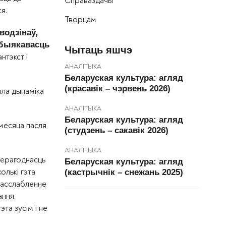
Справаздачы
я.
Творцам
водзінаў,
абыякавасць
Чытаць яшчэ
нтэкст і
АНАЛІТЫКА
Беларуская культура: агляд
(красавік – чэрвень 2026)
ыла дынаміка
АНАЛІТЫКА
Беларуская культура: агляд
месяца пасля
(студзень – сакавік 2026)
АНАЛІТЫКА
верагоднасць
Беларуская культура: агляд
колькі гэта
(кастрычнік – снежань 2025)
 расслабленне
ання.
та зусім і не