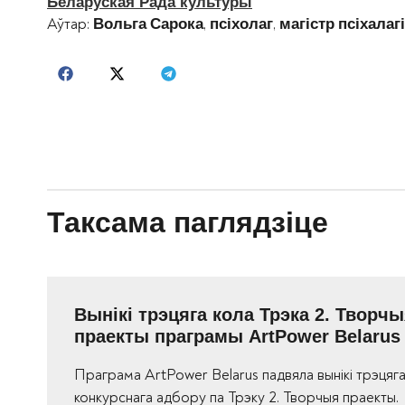
Беларуская Рада культуры
Аўтар:
,
,
Вольга
Сарока
псіхолаг
магістр
псіхалаг
Таксама паглядзіце
Вынікі трэцяга кола Трэка 2. Творч
праекты праграмы ArtPower Belarus
Праграма ArtPower Belarus падвяла вынікі трэцяга
конкурснага адбору па Трэку 2. Творчыя праекты.