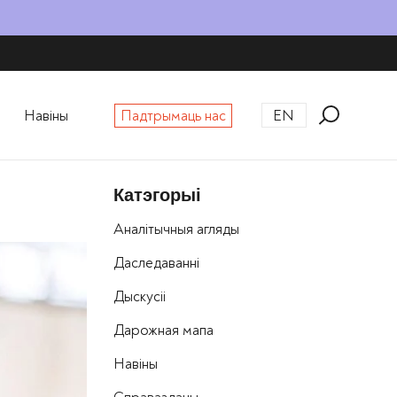
Навіны
Падтрымаць нас
EN
Катэгорыі
Аналітычныя агляды
Даследаванні
Дыскусіі
Дарожная мапа
Навіны