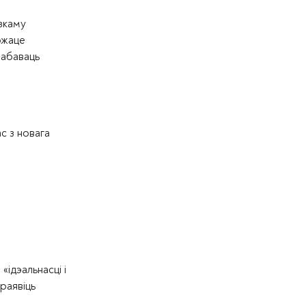
зкаму
ожаце
рабаваць
ас з новага
ідэальнасці і
праявіць