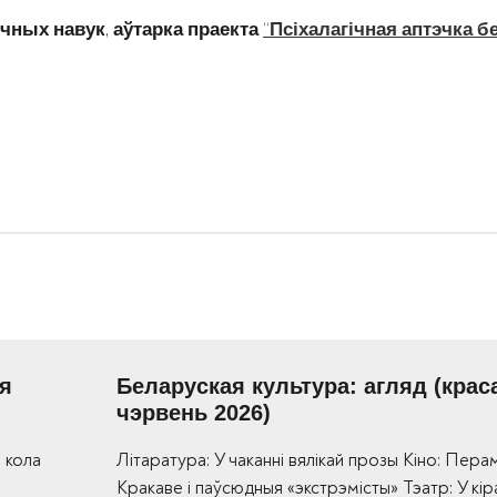
,
“
ічных
навук
аўтарка
праекта
Псіхалагічная
аптэчка
б
ыя
Беларуская культура: агляд (краса
чэрвень 2026)
 кола
Літаратура: У чаканні вялікай прозы Кіно: Пера
Кракаве і паўсюдныя «экстрэмісты» Тэатр: У кір