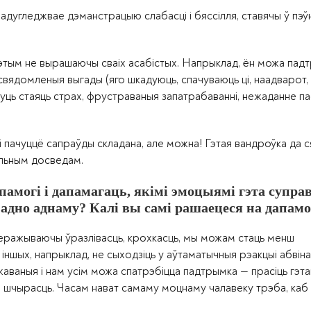
дугледжвае дэманстрацыю слабасці і бяссілля, ставячы ў пэ
этым не вырашаючы сваіх асабістых. Напрыклад, ён можа пад
свядомленыя выгады (яго шкадуюць, спачуваюць ці, наадварот,
огуць стаяць страх, фрустраваныя запатрабаванні, нежаданне па
ці пачуццё сапраўды складана, але можна! Гэтая вандроўка да
ляльным досведам.
памогі і дапамагаць, якімі эмоцыямі гэта супра
 адно аднаму? Калі вы самі рашаецеся на дапамо
, перажываючы ўразлівасць, крохкасць, мы можам стаць менш
іншых, напрыклад, не сыходзіць у аўтаматычныя рэакцыі абвіна
аваныя і нам усім можа спатрэбіцца падтрымка — прасіць гэта
 і шчырасць. Часам нават самаму моцнаму чалавеку трэба, каб