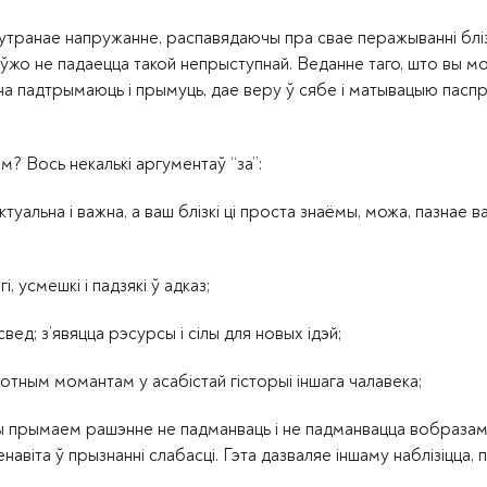
утранае напружанне, распавядаючы пра свае перажыванні блі
 ўжо не падаецца такой непрыступнай. Веданне таго, што вы м
ўна падтрымаюць і прымуць, дае веру ў сябе і матывацыю пасп
ым? Вось некалькі аргументаў “за”:
уальна і важна, а ваш блізкі ці проста знаёмы, можа, пазнае в
, усмешкі і падзякі ў адказ;
д; з’явяцца рэсурсы і сілы для новых ідэй;
отным момантам у асабістай гісторыі іншага чалавека;
 прымаем рашэнне не падманваць і не падманвацца вобразам «
навіта ў прызнанні слабасці. Гэта дазваляе іншаму наблізіцца, 