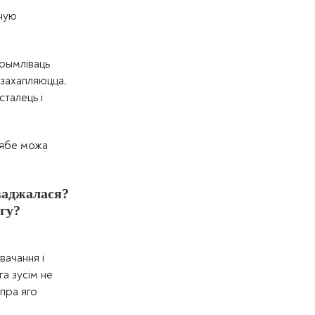
ўную
трымліваць
 захапляюцца,
сталець і
 сябе можа
ваджалася?
гу?
вачання і
га зусім не
 пра яго