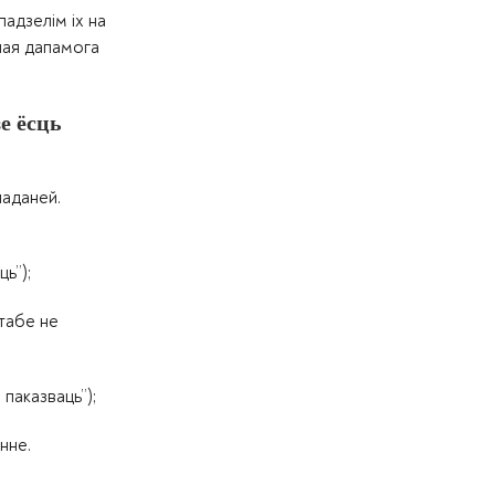
адзелім іх на
ная дапамога
е ёсць
ладаней.
ь”);
“табе не
 паказваць”);
нне.