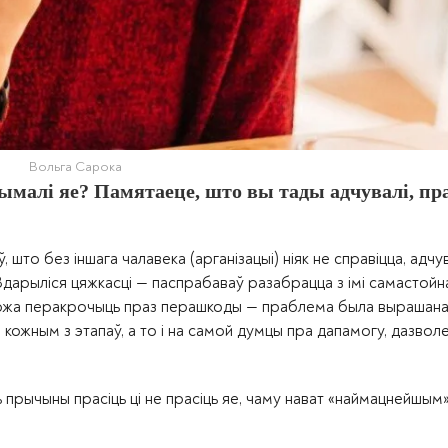
Вольга Сарока
рымалі яе? Памятаеце, што вы тады адчувалі, пр
 што без іншага чалавека (арганізацыі) ніяк не справіцца, адч
 Здарыліся цяжкасці — паспрабаваў разабрацца з імі самастойн
аможа перакрочыць праз перашкоды — праблема была вырашана
на кожным з этапаў, а то і на самой думцы пра дапамогу, дазвол
 прычыны прасіць ці не прасіць яе, чаму нават «наймацнейшым