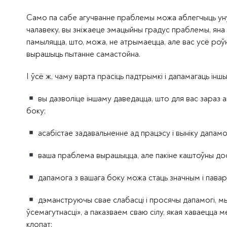
Само па сабе агучванне праблемы можа аблегчыць ун
чалавеку, вы зніжаеце эмацыйны градус праблемы, яна
памыляцца, што, можа, не атрымаецца, але вас усё ро
вырашыць пытанне самастойна.
І ўсё ж, чаму варта прасіць падтрымкі і дапамагаць інш
вы дазволіце іншаму даведацца, што для вас зараз акт
боку;
асабістае задавальненне ад працэсу і выніку дапамогі
ваша праблема вырашыцца, але пакіне каштоўны досве
дапамога з вашага боку можа стаць значным і павар
дэманструючы свае слабасці і просячы дапамогі, мы
ўсемагутнасці», а паказваем сваю сілу, якая хаваецца ме
клопат;