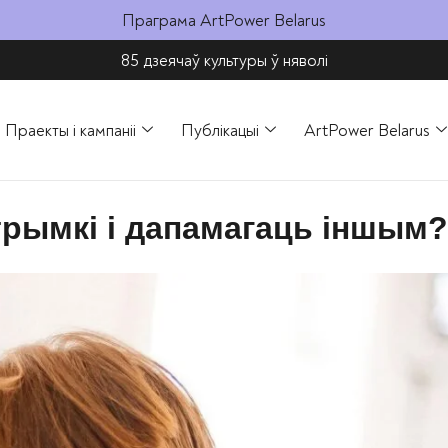
Праграма ArtPower Belarus
85 дзеячаў культуры ў няволі​
Праекты і кампаніі
Публікацыі
ArtPower Belarus
трымкі і дапамагаць іншым?