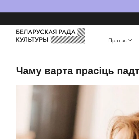
Пра нас
Чаму варта прасіць пад