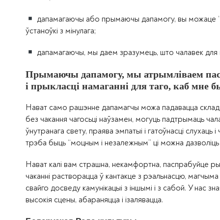
дапамагаючы або прымаючы дапамогу, вы можаце “пе
ўстаноўкі з мінулага;
дапамагаючы, мы даем зразумець, што чалавек для на
Прымаючы дапамогу, мы атрымліваем пасы
і прыкласці намаганні для таго, каб мне б
Нават само рашэнне дапамагчы можа падавацца складан
без чакання чагосьці наўзамен, могуць падтрымаць чала
ўнутранага свету, праява эмпатыі і гатоўнасці слухац
трэба быць “моцным і незалежным” ці можна дазволіць
Нават калі вам страшна, некамфортна, паспрабуйце рыз
чаканні растворацца ў кантакце з рэальнасцю, магчым
свайго досведу камунікацыі з іншымі і з сабой. У нас з
высокія сцены, абараняцца і ізалявацца.