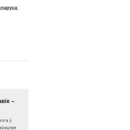
“
еларуса
вік –
мога ў
аўніцтве