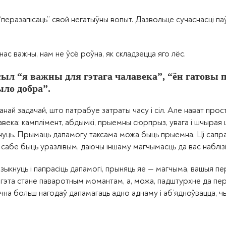
разапісаць” свой негатыўны вопыт. Дазвольце сучаснасці па
с важны, нам не ўсё роўна, як складзецца яго лёс.
л “я важны для гэтага чалавека”, “ён гатовы 
ыло добра”.
ай задачай, што патрабуе затраты часу і сіл. Але нават прос
века: камплімент, абдымкі, прыемны сюрпрыз, увага і шчырая ц
ь і чуць. Прымаць дапамогу таксама можа быць прыемна. Ці сап
 сабе быць уразлівым, даючы іншаму магчымасць да вас набліз
ыкнуць і папрасіць дапамогі, прыняць яе — магчыма, вашыя пер
а гэта стане паваротным момантам, а, можа, падштурхне да пе
начна больш нагодаў дапамагаць адно аднаму і аб’ядноўвацца, ч