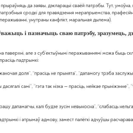
рыраўняць да заявы, дэкларацыі сваёй патрэбы. Тут, умоўна, п
, патрэбныя сродкі для правядзення мерапрыемства, прафесій
я перажыванні, унутраны канфлікт, маральная дылема).
ўважыць і пазначыць сваю патрэбу, зразумець, дз
 на паверхні, але з суб’ектыўнымі перажываннямі можа быць ск
расіць падтрымкі:
 жаночая доля”, “прасіць не прынята”, “дапамогу трэба заслужыц
дасягалі самі”, “гэта так нізка — прасіць, нейкае прыніжэнне”, 
рашу дапамагчы, калі будзе зусім невыносна”, “слабасць нельга
падтрымкі і атрымаў адмову, замест палёгкі адчуўшы расчарава