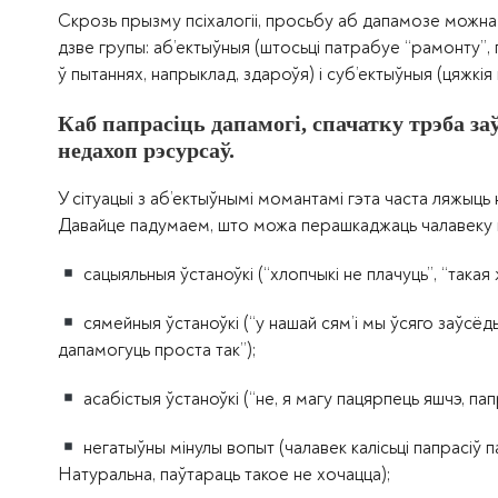
Скрозь прызму псіхалогіі, просьбу аб дапамозе можна п
дзве групы: аб’ектыўныя (штосьці патрабуе “рамонту”
ў пытаннях, напрыклад, здароўя) і суб’ектыўныя (цяжкі
Каб папрасіць дапамогі, спачатку трэба за
недахоп рэсурсаў.
У сітуацыі з аб’ектыўнымі момантамі гэта часта ляжыць
Давайце падумаем, што можа перашкаджаць чалавеку п
сацыяльныя ўстаноўкі (“хлопчыкі не плачуць”, “такая
сямейныя ўстаноўкі (“у нашай сям’і мы ўсяго заўсёды 
дапамогуць проста так”);
асабістыя ўстаноўкі (“не, я магу пацярпець яшчэ, пап
негатыўны мінулы вопыт (чалавек калісьці папрасіў 
Натуральна, паўтараць такое не хочацца);