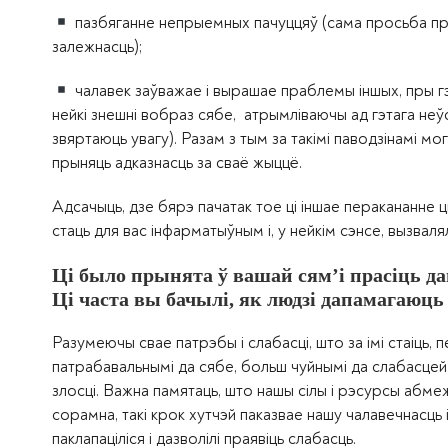
пазбяганне непрыемных пачуццяў (сама просьба пра
залежнасць);
чалавек заўважае і вырашае праблемы іншых, пры г
нейкі знешні вобраз сябе, атрымліваючы ад гэтага неў
звяртаюць увагу). Разам з тым за такімі паводзінамі м
прыняць адказнасць за сваё жыццё.
Адсачыць, дзе бярэ пачатак тое ці іншае перакананне 
стаць для вас інфарматыўным і, у нейкім сэнсе, вызва
Ці было прынята ў вашай сям’і прасіць да
Ці часта вы бачылі, як людзі дапамагаюць
Разумеючы свае патрэбы і слабасці, што за імі стаіць
патрабавальнымі да сябе, больш чуйнымі да слабасцей 
злосці. Важна памятаць, што нашы сілы і рэсурсы абмеж
сорамна, такі крок хутчэй паказвае нашу чалавечнасць
паклапаціліся і дазволілі праявіць слабасць.