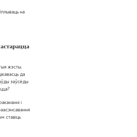
ўплываць на
пастарацца
тыя жэсты,
ікавасць да
раўды заўсёды
іцца?
акананні і
раасэнсавання
ым ставіць