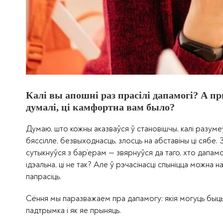
Калі вы апошні раз прасілі дапамогі? А п
думалі, ці камфортна вам было?
Думаю, што кожны аказваўся ў становішчы, калі разумеў,
бяссілле, безвыходнасць, злосць на абставіны ці сябе.
сутыкнуўся з бар’ерам — звярнуўся да таго, хто дап
ідэальна, ці не так? Але ў рэчасінасці спыніцца можна 
папрасіць.
Сёння мы паразважаем пра дапамогу: якія могуць быць
падтрымка і як яе прыняць.