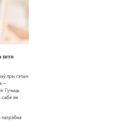
а што
уваў пры гэтым
а —
я. Гучыць
е сабе яе
» патрэбна