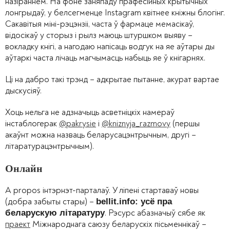
назіраннем. На фоне заняпаду прафесійных крытычных
лонгрыдаў, у белсегменце Instagram квітнее кніжны блогінг.
Сакавітыя міні-рэцэнзіі, часта ў фармаце мемасікаў,
відосікаў у сторыз і рылз маюць штуршком выяву –
вокладку кнігі, а нагодаю напісаць водгук на яе аўтары ды
аўтаркі часта лічаць магчымасць набыць яе ў кнігарнях.
Ці на дабро такі трэнд – адкрытае пытанне, акурат вартае
дыскусіяў.
Хоць нельга не адзначыць асветніцкіх намераў
інстаблогерак
@pakrysie
і
@kniznyja_razmovy
(першы
акаўнт можна назваць беларусацэнтрычным, другі –
літаратурацэнтрычным).
Онлайн
A propos інтэрнэт-парталаў. У ліпені стартаваў новы
(добра забыты стары) –
bellit.info: усё пра
. Рэсурс абазначыў сябе як
беларускую літаратуру
праект
Міжнароднага саюзу беларускіх пісьменнікаў –