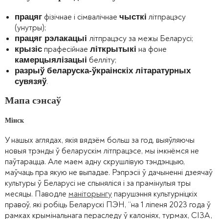
фізічнае і сімвалічнае
літпрацэсу
працяг
чысткі
(унутры);
літпрацэсу за межы Беларусі;
працяг рэлакацыі
прафесійнае
на фоне
крызіс
літкрытыкі
белліту;
камерцыялізацыі
разрыў беларуска-ўкраінскіх літаратурных
.
сувязяў
Мапа сэнсаў
Мінск
У нашых аглядах, якія вядзём больш за год, выяўляючы
новыя трэнды ў беларускім літпрацэсе, мы імкнёмся не
паўтарацца. Але маем адну скрушлівую тэндэнцыю,
маўчаць пра якую не выпадае. Рэпрэсіі ў дачыненні дзеячаў
культуры ў Беларусі не спыняліся і за прамінулыя тры
месяцы. Паводле
маніторынгу
парушэння культурніцкіх
правоў, які робіць Беларускі ПЭН, “на 1 ліпеня 2023 года ў
рамках крымінальнага пераследу ў калоніях, турмах, СІЗА,