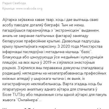
Радыё Свабода.
Крыніца: www.svaboda.org
Аўтарка заўважна хавае твар, хоць і дае вылічыць сваю
асобу паводле дэталяў біяграфіі. Тым не менш,
пагадзіўшыся паразмаўляць з “экстрэмісцкім” выданнем,
амаль не закранае палітычных фактараў заняпаду
беларускае прафесійнае крытыкі. Дазвольце падпусціць
крыху прымітыўнага марксізму. З 2020 года Міністэрства
інфармацыі паслядоўна і метадычна нішчыць “базіс”.
Блакуюцца або цэнзуруюцца ўсе медыйныя і культурніцкія
пляцоўкі, на якіх яшчэ ў 2019-м з’яўляліся змястоўныя
рэцэнзіі. З’яўляліся яны пераважна дзякуючы спагадлівасці
рэдакцыяў, нягледзячы на незапатрабаванасць прафесійных
кніжных аглядаў у шырокага чытача і, як вынік, іх
катастрафічную неклікабельнасць. Варта згадаць хоць бы
літаратурную аналітыку аднаго аўтара для спачылага ў
Бозе TUT.by або пяцікніжныя сэты адной аўтаркі для пакуль
жывога “Онлайнера”…