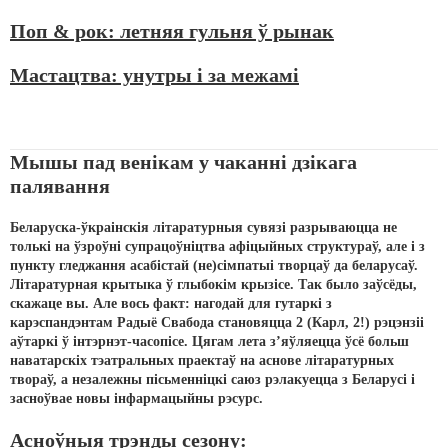
Поп & рок: летняя гульня ў рынак
Мастацтва: унутры і за межамі
Мышы пад венікам у чаканні дзікага
палявання
Беларуска-ўкраінскія літаратурныя сувязі разрываюцца не
толькі на ўзроўні супрацоўніцтва афіцыйных структураў, але і з
пункту гледжання асабістай (не)сімпатыі творцаў да беларусаў.
Літаратурная крытыка ў глыбокім крызісе. Так было заўсёды,
скажаце вы. Але вось факт: нагодай для гутаркі з
карэспандэнтам Радыё Свабода становяцца 2 (Карл, 2!) рэцэнзіі
аўтаркі ў інтэрнэт-часопісе. Цягам лета з’яўляецца ўсё больш
наватарскіх тэатральных праектаў на аснове літаратурных
твораў, а незалежны пісьменніцкі саюз рэлакуецца з Беларусі і
засноўвае новы інфармацыйны рэсурс.
Асноўныя трэнды сезону: