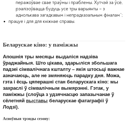
перажоўвае свае траўмы і праблемы. Хутчэй за ўсё,
рэалізоўвацца будуць усе тры варыянты – з
аднолькава загадкавым і непрадказальным фіналам”;
працуе і для для кніжнае справы.
Беларускае кіно: у паміжжы
Апошнія тры месяцы выдаліся надзіва
ўраджайныя. Што цікава, здарыліся збольшага
падзеі сімвалічнага кшталту – якія штосьці важнае
азначаюць, але не змяняюць парадку дня. Можа,
гэта і ёсць цяперашні стан беларускага кіно: мы
захраслі ў сімвалічным вымярэнні. Гэтак, у
паміжжы (cлоўца з удзячнасцю запазычанае ў
сёлетняй
выставы
беларускае фатаграфіі ў
Лодзі).
Асноўныя трэнды сезону: