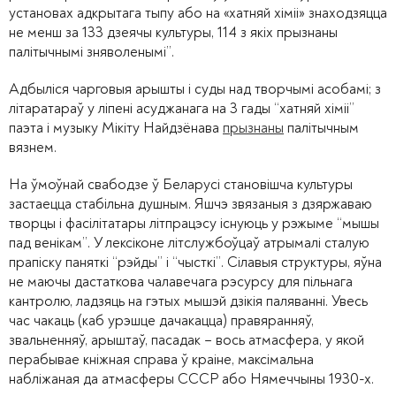
установах адкрытага тыпу або на «хатняй хіміі» знаходзяцца
не менш за 133 дзеячы культуры, 114 з якіх прызнаны
палітычнымі зняволенымі”.
Адбыліся чарговыя арышты і суды над творчымі асобамі; з
літаратараў у ліпені асуджанага на 3 гады “хатняй хіміі”
паэта і музыку Мікіту Найдзёнава
прызнаны
палітычным
вязнем.
На ўмоўнай свабодзе ў Беларусі становішча культуры
застаецца стабільна душным. Яшчэ звязаныя з дзяржаваю
творцы і фасілітатары літпрацэсу існуюць у рэжыме “мышы
пад венікам”. У лексіконе літслужбоўцаў атрымалі сталую
прапіску паняткі “рэйды” і “чысткі”. Сілавыя структуры, яўна
не маючы дастаткова чалавечага рэсурсу для пільнага
кантролю, ладзяць на гэтых мышэй дзікія паляванні. Увесь
час чакаць (каб урэшце дачакацца) правяранняў,
звальненняў, арыштаў, пасадак – вось атмасфера, у якой
перабывае кніжная справа ў краіне, максімальна
набліжаная да атмасферы СССР або Нямеччыны 1930-х.