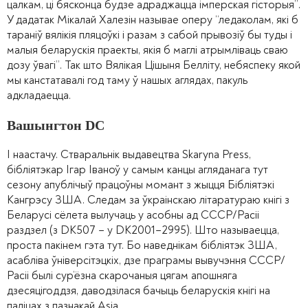
цалкам, ці бясконца будзе адраджацца імперская гісторыя”.
У дадатак Мікалай Халезін называе оперу “ледаколам, які б
тараніў вялікія пляцоўкі і разам з сабой прывозіў бы туды і
малыя беларускія праекты, якія б маглі атрымліваць сваю
дозу ўвагі”. Так што Вялікая Цішыня Белліту, небяспеку якой
мы канстатавалі год таму ў нашых аглядах, пакуль
адкладаецца.
Вашынгтон DC
І наастачу. Стваральнік выдавецтва Skaryna Press,
бібліятэкар Ігар Іваноў у самым канцы агляданага тут
сезону апублічыў працоўны момант з жыцця Бібліятэкі
Кангрэсу ЗША. Следам за ўкраінскаю літаратураю кнігі з
Беларусі сёлета вылучаць у асобны ад СССР/Расіі
раздзел (з DK507 – у DK2001–2995). Што называецца,
проста пакінем гэта тут. Бо наведнікам бібліятэк ЗША,
асабліва ўніверсітэцкіх, дзе праграмы вывучэння СССР/
Расіі былі сур’ёзна скарочаныя цягам апошняга
дзесяцігоддзя, даводзілася бачыць беларускія кнігі на
паліцах з пазнакай Asia.