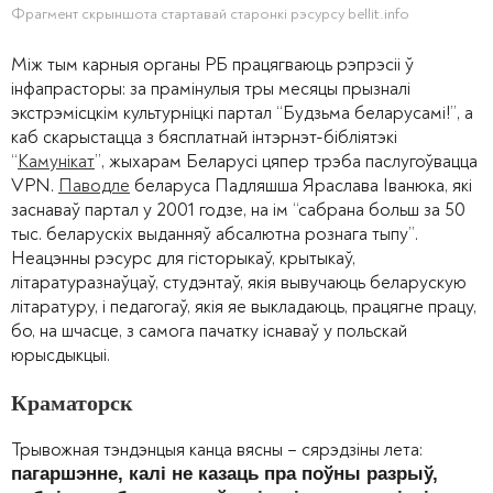
Фрагмент скрыншота стартавай старонкі рэсурсу bellit.info
Між тым карныя органы РБ працягваюць рэпрэсіі ў
інфапрасторы: за прамінулыя тры месяцы прызналі
экстрэмісцкім культурніцкі партал “Будзьма беларусамі!”, а
каб скарыстацца з бясплатнай інтэрнэт-бібліятэкі
“
Камунікат
”, жыхарам Беларусі цяпер трэба паслугоўвацца
VPN.
Паводле
беларуса Падляшша Яраслава Іванюка, які
заснаваў партал у 2001 годзе, на ім “сабрана больш за 50
тыс. беларускіх выданняў абсалютна рознага тыпу”.
Неацэнны рэсурс для гісторыкаў, крытыкаў,
літаратуразнаўцаў, студэнтаў, якія вывучаюць беларускую
літаратуру, і педагогаў, якія яе выкладаюць, працягне працу,
бо, на шчасце, з самога пачатку існаваў у польскай
юрысдыкцыі.
Краматорск
Трывожная тэндэнцыя канца вясны – сярэдзіны лета:
пагаршэнне, калі не казаць пра поўны разрыў,