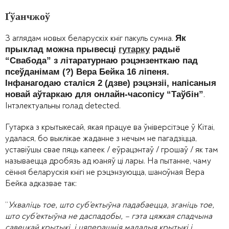
Ґўанчжоў
З аглядам новых беларускіх кніг пакуль сумна.
Як
прыклад можна прывесці
гутарку
радыё
“Свабода” з літаратурнаю рэцэнзенткаю пад
псеўданімам (?) Вера Бейка 16 ліпеня.
Інфанагодаю сталіся 2 (дзве) рэцэнзіі, напісаныя
.
новай аўтаркаю для онлайн-часопісу “Таўбін”
Інтэлектуальны голад detected.
Гутарка з крытыкесай, якая працуе ва ўніверсітэце ў Кітаі,
удалася, бо выклікае жаданне з нечым не пагадзіцца,
уставіўшы свае пяць капеек / еўрацэнтаў / грошаў / як там
называецца дробязь ад юаняў ці лары. На пытанне, чаму
сёння беларускія кнігі не рэцэнзуюцца, шаноўная Вера
Бейка адказвае так:
“
Ухваліць тое, што суб’ектыўна падабаецца, зганіць тое,
што суб’ектыўна не даспадобы, – гэта цяжкая спадчына
савецкай крытыкі, і цяперашнія маладыя крытыкі і