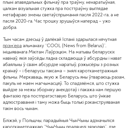
плыні апавядальных фільмаў пра траўму, ненаратыўная,
цалкам візуальная стужка пра посттраўму выглядае
метафараю змены светаўспрымання пасля 2022-га, а не
пасля 2020-га. Час трошку зрушыўся наперад – ужо
добра.
Тым часам дзесьці ў далёкай Іспаніі здарылася нячутная
прэм’ера
альманаху “COOL (News from Belarus)”,
ініцыяванага Мікітам Лаўрэцкім. На матывы беларускіх
навінаў, якія заўсёды ладна складаюцца ў абсурдны і нават
абаяльны ў сваім абсурдзе наратыў, рэжысёры з розных
краінаў – і беларусы таксама – знялі кароткаметражныя
фільмы. Меркаваць, якую ж Беларусь яны ўтвараюць разам,
пакуль не маем магчымасцяў. То спадзяёмся, што стужка
выйдзе за межы зборніку анекдотаў і пакажа нам першую
фантазію пра постпратэставую Беларусь, што ўнікае
адлюстравання і таму можа быць толькі рэканструяваная
такім вось чынам.
Бліжэй, у Польшчы, парадыйныя ЧынЧыны адзначыліся
кароткаметражкаю “ЧынЧыны праляцелі зязюляю”, дзе