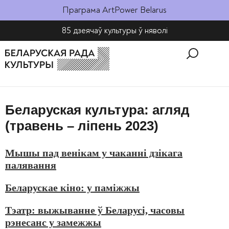
Праграма ArtPower Belarus
85 дзеячаў культуры ў няволі​
Беларуская культура: агляд
(травень – ліпень 2023)
Мышы пад венікам у чаканні дзікага
палявання
Беларускае кіно: у паміжжы
Тэатр: выжыванне ў Беларусі, часовы
рэнесанс у замежжы