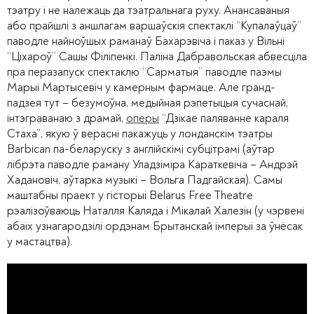
тэатру і не належаць да тэатральнага руху. Анансаваныя
або прайшлі з аншлагам варшаўскія спектаклі “Купалаўцаў”
паводле найноўшых раманаў Бахарэвіча і паказ у Вільні
“Ціхароў” Сашы Філіпенкі. Паліна Дабравольская абвесціла
пра перазапуск спектаклю “Сарматыя” паводле паэмы
Марыі Мартысевіч у камерным фармаце. Але гранд-
падзея тут – безумоўна, медыйная рэпетыцыя сучаснай,
інтэграванаю з драмай,
оперы
“Дзікае паляванне караля
Стаха”, якую ў верасні пакажуць у лонданскім тэатры
Barbican па-беларуску з англійскімі субцітрамі (аўтар
лібрэта паводле раману Уладзіміра Караткевіча – Андрэй
Хадановіч, аўтарка музыкі – Вольга Падгайская). Самы
маштабны праект у гісторыі Belarus Free Theatre
рэалізоўваюць Наталля Каляда і Мікалай Халезін (у чэрвені
абаіх узнагародзілі ордэнам Брытанскай імперыі за ўнёсак
у мастацтва).