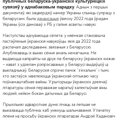
публічных беларуска-ўкраінскіх культурніцкіх
. Адным з першых
сувязяў у аднабаковым парадку
дакументаў, які зацвердзіў намер Украіны спыніць супрацу з
беларусамі, была
дэнансацыя
ўвесну 2022 года ўрадам
Украіны ўсіх дамоваў з РБ у галіне асветы і навукі.
Наступствы адчуваюцца сёлета: у няёмкае становішча
пастаўленыя ўкраінскія навукоўцы, якія да 2022 года
распачалі даследаванні, звязаныя з Беларуссю.
Апублікаваць іх вынікі сёння амаль немагчыма. Не
выдаюцца капірайты на друк па-беларуску ўкраінскіх кніжак
– нават з удзелам рэпрэсаваных у Беларусі выдаўцоў ці
выкладчыкаў. Беларускія спрэчкі паміж “з’ехалымі” і тымі,
хто застаўся, нівелююцца ўкраінскай оптыкаю часу
поўнамаштабнае вайны. У рыторыцы ўкраінскіх дзеячаў
літаратуры сёння пераважае наратыў калектыўнае віны
людзей, нейкім бокам датычных да Беларусі.
Прыхільнікі адваротнае думкі лічаць за лепшае не
выказвацца публічна, каб унікнуць шальмавання. У пачатку
ліпеня на просьбу ўкраінскіх літаратарак Андрэй Хадановіч