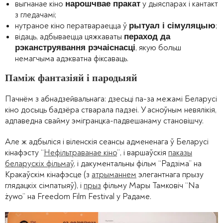
выгнанае кіно
у дыяспарах і кантакт
нарошчвае пракат
з гледачамі;
нутраное кіно ператвараецца ў
;
рытуал і сімуляцыю
відаць, адбываецца цяжкаваты
пераход да
, якую больш
рэканструявання рэчаіснасці
немагчыма адэкватна фіксаваць.
Паміж фантазіяй і пародыяй
Пачнём з абнадзейвальнага: дзесьці па-за межамі Беларусі
кіно досыць бадзёра стварала падзеі. У асноўным невялікія,
адпаведна свайму эмігранцка-падвешанаму становішчу.
Але ж адбыліся і віленскія сеансы адмененага ў Беларусі
кінафэсту “
Нефільтраванае кіно
”, і варшаўскія
паказы
беларускіх фільмаў
, і дакументальны фільм “Радзіма” на
Кракаўскім кінафэсце (з
атрыманнем
элегантнага прызу
глядацкіх сімпатыяў), і
прыз
фільму Мары Тамковіч “Na
żywo” на Freedom Film Festival у Радаме.