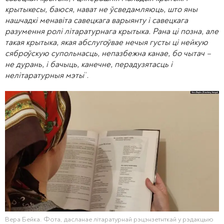
крытыкесы, баюся, нават не ўсведамляюць, што яны
нашчадкі менавіта савецкага варыянту і савецкага
разумення ролі літаратурнага крытыка. Рана ці позна, але
такая крытыка, якая абслугоўвае нечыя густы ці нейкую
сяброўскую супольнасць, непазбежна канае, бо чытач –
не дурань, і бачыць, канечне, перадузятасць і
нелітаратурныя мэты
”.
Вера Бейка. Фота, дасланае літаратурнай рэцэнзетнткай у рэдакцыю