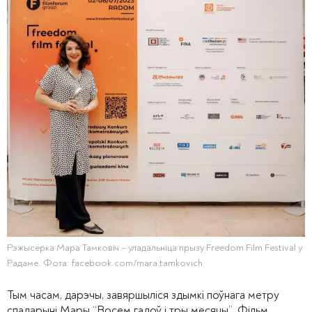
Рэжысёрка Мара Тамковіч – уладальніца прызу Freedom Film Festival у
Радаме. Фота: facebook.com/mara.tamkovich
Тым часам, дарэчы, завяршыліся здымкі поўнага метру
спадарыні Мары “Восем гадоў і тры месяцы”. Фільм,