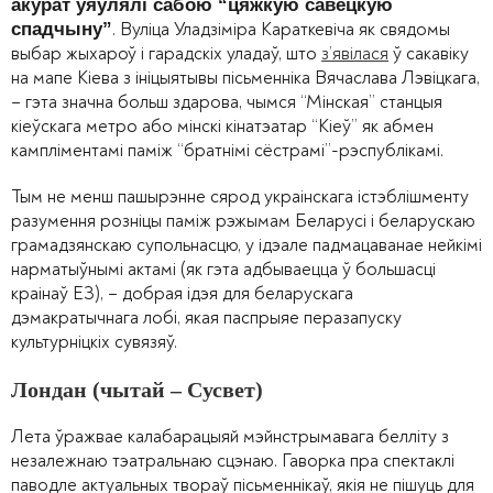
акурат уяўлялі сабою “цяжкую савецкую
. Вуліца Уладзіміра Караткевіча як свядомы
спадчыну”
выбар жыхароў і гарадскіх уладаў, што
з’явілася
ў сакавіку
на мапе Кіева з ініцыятывы пісьменніка Вячаслава Лэвіцкага,
– гэта значна больш здарова, чымся “Мінская” станцыя
кіеўскага метро або мінскі кінатэатар “Кіеў” як абмен
кампліментамі паміж “братнімі сёстрамі”-рэспублікамі.
Тым не менш пашырэнне сярод украінскага істэблішменту
разумення розніцы паміж рэжымам Беларусі і беларускаю
грамадзянскаю супольнасцю, у ідэале падмацаванае нейкімі
нарматыўнымі актамі (як гэта адбываецца ў большасці
краінаў ЕЗ), – добрая ідэя для беларускага
дэмакратычнага лобі, якая паспрыяе перазапуску
культурніцкіх сувязяў.
Лондан (чытай – Сусвет)
Лета ўражвае калабарацыяй мэйнстрымавага белліту з
незалежнаю тэатральнаю сцэнаю. Гаворка пра спектаклі
паводле актуальных твораў пісьменнікаў, якія не пішуць для