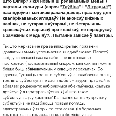
Што цяпер? Якія новыя ці рэлакаваныя медыі /
парталы культуры (апроч “
Таўбіна
” і “
Літрадыё
”)
паслядоўна і мэтанакіравана даюць прастору для
кваліфікаваных аглядаў? Не анонсаў кніжных
навінак, не гутарак з аўтарамі, не гістарычна-
краязнаўчых нарысаў пра класікаў, не перадрукаў
з замежных медыяў?.. Пытанне завісае ў паветры.
Так што меркаванне пра заняпад крытыкі праз нейкі
ідэалагічны чыннік успрымаецца як аднабаковае. Пагатоў
закід у савецкасці сам па сабе – не што іншае як
постсавецкі (посткаланіяльны) сіндром, калі кожная і кожны
баіцца быць абвінавачаным у савецкіх перажытках. Бо,
здаецца, “ухваліць тое, што суб’ектыўна падабаецца, зганіць
тое, што суб’ектыўна не даспадобы”, – акурат прафесійны
абавязак рэцэнзента: набіраючыся аб’ектыўнасці, крытыка
дрэйфуе ў літаратуразнаўства. Дый што такое
суб’ектыўнасць у крытыцы? Калі кампетэнтнаму крытыку
суб’ектыўна не падабаюцца правыя погляды,
адлюстраваныя ў творы, то гэта левая ці ліберальная
крытыка; калі патрыярхальныя, то феміністычная.