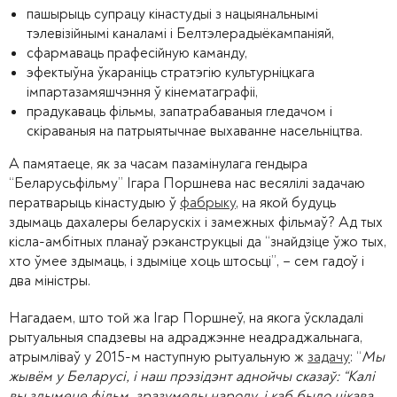
пашырыць супрацу кінастудыі з нацыянальнымі
тэлевізійнымі каналамі і Белтэлерадыёкампаніяй,
сфармаваць прафесійную каманду,
эфектыўна ўкараніць стратэгію культурніцкага
імпартазамяшчэння ў кінематаграфіі,
прадукаваць фільмы, запатрабаваныя гледачом і
скіраваныя на патрыятычнае выхаванне насельніцтва.
А памятаеце, як за часам пазамінулага гендыра
“Беларусьфільму” Ігара Поршнева нас весялілі задачаю
ператварыць кінастудыю ў
фабрыку
, на якой будуць
здымаць дахалеры беларускіх і замежных фільмаў? Ад тых
кісла-амбітных планаў рэканструкцыі да “знайдзіце ўжо тых,
хто ўмее здымаць, і здыміце хоць штосьці”, – сем гадоў і
два міністры.
Нагадаем, што той жа Ігар Поршнеў, на якога ўскладалі
рытуальныя спадзевы на адраджэнне неадраджальнага,
атрымліваў у 2015-м наступную рытуальную ж
задачу
: “
Мы
жывём у Беларусі, і наш прэзідэнт аднойчы сказаў: “Калі
вы здымеце фільм, зразумелы народу, і каб было цікава