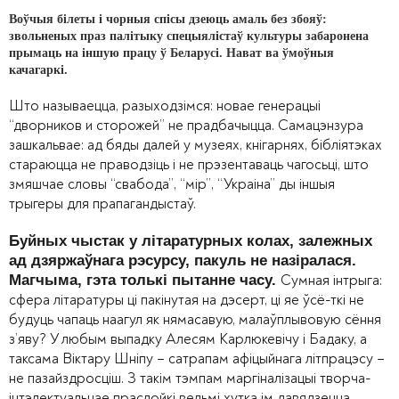
Воўчыя білеты і чорныя спісы дзеюць амаль без збояў:
звольненых праз палітыку спецыялістаў культуры забаронена
прымаць на іншую працу ў Беларусі. Нават ва ўмоўныя
качагаркі.
Што называецца, разыходзімся: новае генерацыі
“дворников и сторожей” не прадбачыцца. Самацэнзура
зашкальвае: ад бяды далей у музеях, кнігарнях, бібліятэках
стараюцца не праводзіць і не прэзентаваць чагосьці, што
змяшчае словы “свабода”, “мір”, “Украіна” ды іншыя
трыгеры для прапагандыстаў.
Буйных чыстак у літаратурных колах, залежных
ад дзяржаўнага рэсурсу, пакуль не назіралася.
Сумная інтрыга:
Магчыма, гэта толькі пытанне часу.
сфера літаратуры ці пакінутая на дэсерт, ці яе ўсё-ткі не
будуць чапаць наагул як нямасавую, малаўплывовую сёння
з’яву? У любым выпадку Алесям Карлюкевічу і Бадаку, а
таксама Віктару Шніпу – сатрапам афіцыйнага літпрацэсу –
не пазайздросціш. З такім тэмпам маргіналізацыі творча-
інтэлектуальнае праслойкі вельмі хутка ім давядзецца