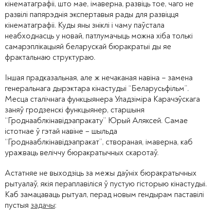
кінематаграфіі, што мае, імаверна, развіць тое, чаго не
развілі папярэднія экспертавыя рады для развіцця
кінематаграфіі. Куды яны зніклі і чаму паўстала
неабходнасць у новай, патлумачыць можна хіба толькі
самарэплікацыяй беларускай бюракратыі ды яе
фрактальнаю структураю.
Іншая прадказальная, але ж нечаканая навіна – замена
генеральнага дырэктара кінастудыі “Беларусьфільм”.
Месца сталічнага функцыянера Уладзіміра Карачэўскага
заняў гродзенскі функцыянер, старшыня
“Гроднааблкінавідэапракату” Юрый Аляксей. Самае
істотнае ў гэтай навіне – шыльда
“Гроднааблкінавідэапракат”, створаная, імаверна, каб
уражваць веліччу бюракратычных скаротаў.
Астатняе не выходзіць за межы даўніх бюракратычных
рытуалаў, якія пераплавіліся ў пустую гісторыю кінастудыі.
Каб замацаваць рытуал, перад новым гендырам паставілі
пустыя
задачы
: