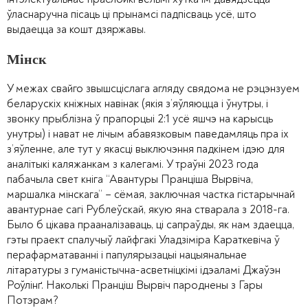
ўласнаручна пісаць ці прынамсі падпісваць усё, што
выдаецца за кошт дзяржавы.
Мінск
У межах свайго звышсціслага агляду свядома не рэцэнзуем
беларускіх кніжных навінак (якія з’яўляюцца і ўнутры, і
звонку прыблізна ў прапорцыі 2:1 усё яшчэ на карысць
унутры) і нават не лічым абавязковым паведамляць пра іх
з’яўленне, але тут у якасці выключэння падкінем ідэю для
аналітыкі каляжанкам з калегамі. У траўні 2023 года
пабачыла свет кніга “Авантуры Пранціша Вырвіча,
маршалка мінскага” – сёмая, заключная частка гістарычнай
авантурнае сагі Рублеўскай, якую яна стварала з 2018-га.
Было б цікава прааналізаваць, ці сапраўды, як нам здаецца,
гэты праект спалучыў лайфгакі Уладзіміра Караткевіча ў
перафарматаванні і папулярызацыі нацыянальнае
літаратуры з гуманістычна-асветніцкімі ідэаламі Джаўэн
Роўлінґ. Наколькі Пранціш Вырвіч пароднены з Гары
Потэрам?