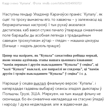
Кадр з кіно “Купала”. Фота: imdb.com/title/tt13499372/
Наступны гендыр Уладзімір Карачэўскі пранёс “Купалу”, як
сцяг: то троху вымаючы яго, то хаваючы – у залежнасці ад
бюракратычных настрояў. І тых рухаў аказалася
дастаткова, каб вакол стужкі пачало ўтварацца сімвалічнае
поле барацьбы ды асобная легенда з традыцыйным
савецкім трохкутнікам аўтар – глядач – машына цэнзуры
(бачыце – мадэль дасюль працуе).
Цяпер мы назіраем, як “Купала” самастойна робіцца меркай,
якою можна адлічваць этапы нашага цьмянага існавання:
“паміж першым і другім выкладаннем “Купалы” ў сеціва”, ці
“калі “Купалу” выклалі, але папрасілі не глядзець”, ці “паміж
другім і трэцім выкладаннем “Купалы” ў сеціва” і г. д.
Нарэшце ў сеціва
выклалі
фінальную версію “Купалы”, і
напярэдадні гадавіны выбараў сеансы зладзілі дыяспары ў
Польшчы, Грузіі, ЗША. Мяркуем, на тым жыццё фільму не
скончыцца, бо ён сімвалічна накладаецца на стасункі ўладаў
і народу. І дужа недакладная, але ж відавочная ды,