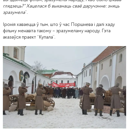
глядзець?” Хацелася б выканаць сваё даручэнне: зняць
зразумела
”.
Іронія хаваецца ў тым, што ў час Поршнева і далі хаду
фільму менавіта такому – зразумеламу народу. Гэта
аказаўся праект “Купала”.