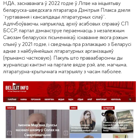
НДА, заснаванага ў 2022 годзе ў Літве на ініцыятыву
беларуска-шведскага літаратара Дзмітрыя Плакса дзеля
“гуртавання і кансалідацыі літаратурных сілаў”.
Адлічбоўваючы, напрыклад, архіў асабовых справаў СП
БССР, партал дэманструе пераемнасць з незалежным
Саюзам беларускіх пісьменнікаў, існаванне якога рэжым
спыніў у 2021 годзе, і сведчыць пра рэлакацыю з Беларусі
аднае з найбуйнейшых літаратурных арганізацыяў
(прынамсі частковую). Пакуль што праваабарончы ды
журналісцкі кантэнт на партале вядзе рэй, але, магчыма,
літаратурна-крытычнага матэрыялу з часам паболее.