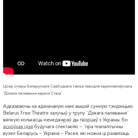
Цізер оперы Беларускага Свабоднага тэатра паводле караткевічаўскага
“Дзікага палявання караля Стаха”
Адказваючы на адзначаную намі вышэй сумную тэндэнцыю,
Belarus Free Theatre залучыў у трупу “Дзікага палявання”
вялікую колькасць менеджараў ды творцаў з Украіны, бо
асноўная ідэя
будучага спектаклю – “пра геапалітычны
вузел Беларусь – Украіна – Расея, які можна ці развязаць