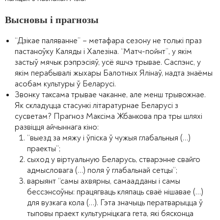
Высновы і прагнозы
“Дзікае паляванне” – метафара сезону не толькі праз
пастаноўку Каляды і Халезіна. “Матч-пойнт”, у якім
застыў мячык рэпрэсіяў, усё яшчэ трывае. Саспэнс, у
якім перабывалі жыхары Балотных Ялінаў, надта знаёмы
асобам культуры ў Беларусі.
Звонку таксама трывае чаканне, але менш трывожнае.
Як складуцца стасункі літаратурнае Беларусі з
сусветам? Прагноз Максіма Жбанкова пра тры шляхі
развіцця айчыннага кіно:
“выезд за мяжу і ўпіска ў чужыя глабальныя (…)
праекты”;
сыход у віртуальную Беларусь, стварэнне свайго
адмысловага (…) поля ў глабальнай сетцы”;
варыянт “самы ахвярны, самаадданы і самы
бессэнсоўны: працягваць кляпаць сваё нішавае (…)
для вузкага кола (…). Гэта значыць ператварыцца ў
тыповы праект культурніцкага гета, які бясконца