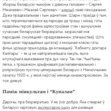
зборны беларускі чыноўнік з дзвюма галовамі – Сяргей
Мікалаевіч і Мікалай Сяргеевіч –
адкрыў
сваё паходжанне.
Дужа прадказальнае і тым адметнае. Шарм і праўда ў тым,
што, перамяшчаючыся ад пародыі да трэшу і назад, гэты
падвойны герой файна адлюстроўвае стан і ашчушчэнія
сучаснае беларускае бюракратыі, захраслай між
пародыяй, сімуляцыяй і прадукаваннем злачынстваў. Што
праз шмат парадыйных цытатаў з кіношнае класікі гэты
фільм урэшце прыходзіць да інтанацыяў “Кабінету доктара
Каліґары” – як ці не найтрапнейшага пакуль, яшчэ
інтуітыўнага выказвання пра дух часу. Так-так, ЧынЧыны
лёгка, з трэшачком зрыфмавалі расчалавечвальную і
рэпрэсіўную пустэчу цяперашняе Беларусі з Нямеччынаю
пачатку 1920-х, у якой паўстаў нямецкі кінаэкспрэсіянізм. За
тое дзякуй.
Паміж мінкультам і “Купалам”
Дарэчы, пра бюракратыю. У яе ўсё добра. Яна стварае ў
Беларусі чарговую
экспертавую раду
для развіцця