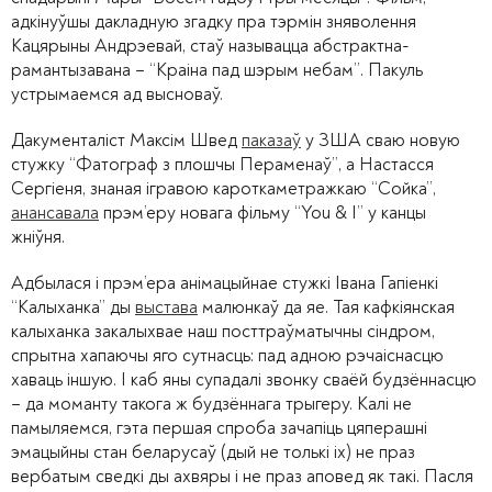
адкінуўшы дакладную згадку пра тэрмін зняволення
Кацярыны Андрэевай, стаў называцца абстрактна-
рамантызавана – “Краіна пад шэрым небам”. Пакуль
устрымаемся ад высноваў.
Дакументаліст Максім Швед
паказаў
у ЗША сваю новую
стужку “Фатограф з плошчы Пераменаў”, а Настасся
Сергіеня, знаная ігравою кароткаметражкаю “Сойка”,
анансавала
прэм’еру новага фільму “You & I” у канцы
жніўня.
Адбылася і прэм’ера анімацыйнае стужкі Івана Гапіенкі
“Калыханка” ды
выстава
малюнкаў да яе. Тая кафкіянская
калыханка закалыхвае наш посттраўматычны сіндром,
спрытна хапаючы яго сутнасць: пад адною рэчаіснасцю
хаваць іншую. І каб яны супадалі звонку сваёй будзённасцю
– да моманту такога ж будзённага трыгеру. Калі не
памыляемся, гэта першая спроба зачапіць цяперашні
эмацыйны стан беларусаў (дый не толькі іх) не праз
вербатым сведкі ды ахвяры і не праз аповед як такі. Пасля