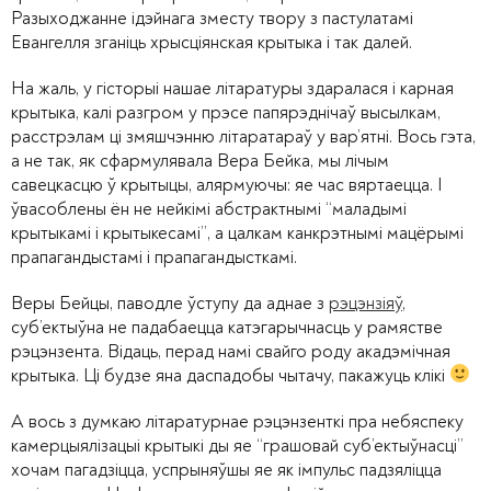
Разыходжанне ідэйнага зместу твору з пастулатамі
Евангелля зганіць хрысціянская крытыка і так далей.
На жаль, у гісторыі нашае літаратуры здаралася і карная
крытыка, калі разгром у прэсе папярэднічаў высылкам,
расстрэлам ці змяшчэнню літаратараў у вар’ятні. Вось гэта,
а не так, як сфармулявала Вера Бейка, мы лічым
савецкасцю ў крытыцы, алярмуючы: яе час вяртаецца. І
ўвасоблены ён не нейкімі абстрактнымі “маладымі
крытыкамі і крытыкесамі”, а цалкам канкрэтнымі мацёрымі
прапагандыстамі і прапагандысткамі.
Веры Бейцы, паводле ўступу да аднае з
рэцэнзіяў
,
суб’ектыўна не падабаецца катэгарычнасць у рамястве
рэцэнзента. Відаць, перад намі свайго роду акадэмічная
крытыка. Ці будзе яна даспадобы чытачу, пакажуць клікі
А вось з думкаю літаратурнае рэцэнзенткі пра небяспеку
камерцыялізацыі крытыкі ды яе “грашовай суб’ектыўнасці”
хочам пагадзіцца, успрыняўшы яе як імпульс падзяліцца