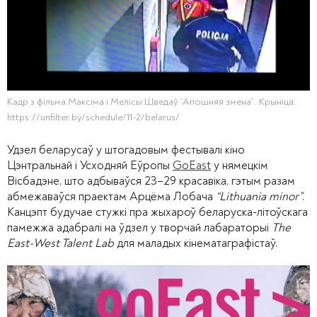
Кадр з фільма Максіма і Мелісы Шведаў “Апошняя змена”. Крыніца:
https://unfilter.by/schedule/11-2/belarus/
Удзел беларусаў у штогадовым фестывалі кіно
Цэнтральнай і Усходняй Еўропы
GoEast
у нямецкім
Вісбадэне, што адбываўся 23–29 красавіка, гэтым разам
абмежаваўся праектам Арцёма Лобача
“Lithuania minor”
.
Канцэпт будучае стужкі пра жыхароў беларуска-літоўскага
памежжа адабралі на ўдзел у творчай лабараторыі
The
East-West Talent Lab
для маладых кінематаграфістаў.