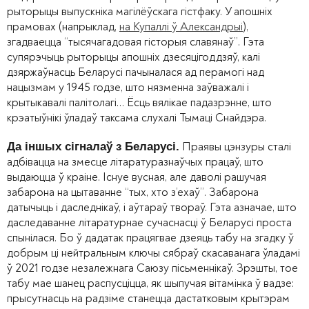
рыторыцы выпускніка магілёўскага гістфаку. У апошніх
прамовах (напрыклад,
на Купаллі ў Александрыі
),
згадваецца “тысячагадовая гісторыя славянаў”. Гэта
супярэчыць рыторыцы апошніх дзесяцігоддзяў, калі
дзяржаўнасць Беларусі пачыналася ад перамогі над
нацызмам у 1945 годзе, што нязменна заўважалі і
крытыкавалі палітолагі… Ёсць вялікае падазрэнне, што
крэатыўнікі ўладаў таксама слухалі Тымаці Снайдэра.
Праявы цэнзуры сталі
Да іншых сігналаў з Беларусі.
адбівацца на змесце літаратуразнаўчых працаў, што
выдаюцца ў краіне. Існуе вусная, але даволі рашучая
забарона на цытаванне “тых, хто з’ехаў”. Забарона
датычыць і даследнікаў, і аўтараў твораў. Гэта азначае, што
даследаванне літаратурнае сучаснасці ў Беларусі проста
спынілася. Бо ў дадатак працягвае дзеяць табу на згадку ў
добрым ці нейтральным ключы сябраў скасаванага ўладамі
ў 2021 годзе незалежнага Саюзу пісьменнікаў. Зрэшты, тое
табу мае шанец распусціцца, як шыпучая вітамінка ў вадзе:
прысутнасць на радзіме станецца дастатковым крытэрам