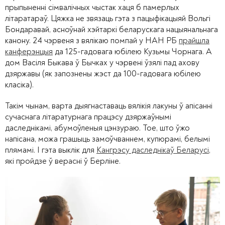
прыпыненні сімвалічных чыстак хаця б памерлых
літаратараў. Цяжка не звязаць гэта з пацыфікацыяй Вольгі
Бондаравай, асноўнай хэйтаркі беларускага нацыянальнага
канону. 24 чэрвеня з вялікаю помпай у НАН РБ
прайшла
канферэнцыя
да 125-гадовага юбілею Кузьмы Чорнага. А
дом Васіля Быкава ў Бычках у чэрвені ўзялі пад ахову
дзяржавы (як запознены жэст да 100-гадовага юбілею
класіка).
Такім чынам, варта дыягнаставаць вялікія лакуны ў апісанні
сучаснага літаратурнага працэсу дзяржаўнымі
даследнікамі, абумоўленыя цэнзураю. Тое, што ўжо
напісана, можа грашыць замоўчваннем, купюрамі, белымі
плямамі. І гэта выклік для
Кангрэсу даследнікаў Беларусі
,
які пройдзе ў верасні ў Берліне.