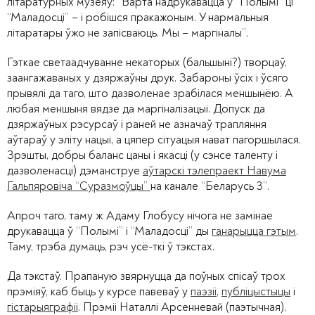
літаратурных музеяў: “Варта надрукавацца ў “Полымі” ці
“Маладосці” – і робішся пракажоным. У нармальныя
літаратары ўжо не запісваюць. Мы – маргіналы”.
Гэткае светаадчуванне некаторых (бальшыні?) творцаў,
заангажаваных у дзяржаўны друк. Забароны ўсіх і ўсяго
прывялі да таго, што дазволенае зрабілася меншынёю. А
любая меншыня вядзе да маргіналізацыі. Допуск да
дзяржаўных рэсурсаў і раней не азначаў трапляння
аўтараў у эліту нацыі, а цяпер сітуацыя нават пагоршылася.
Зрэшты, добры баланс цаны і якасці (у сэнсе таленту і
дазволенасці) дэманструе
аўтарскі тэлепраект Навума
Гальпяровіча “Суразмоўцы”
на канале “Беларусь 3”.
Апроч таго, таму ж Адаму Глобусу нічога не замінае
друкавацца ў “Полымі” і “Маладосці” ды
ганарыцца гэтым
.
Таму, трэба думаць, рэч усё-ткі ў тэкстах.
Да тэкстаў. Прапаную звярнуцца да поўных спісаў трох
прэміяў, каб быць у курсе павеваў у
паэзіі
,
публіцыстыцы
і
гістарыяграфіі
. Прэміі Наталлі Арсенневай (паэтычная),