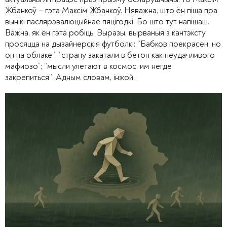
Жбанкоў – гэта Максім Жбанкоў. Няважна, што ён піша пра
вынікі паслярэвалюцыйнае пяцігодкі. Бо што тут напішаш.
Важна, як ён гэта робіць. Выразы, вырваныя з кантэксту,
просяцца на дызайнерскія футболкі: “Бабков прекрасен, но
он на облаке”, “страну закатали в бетон как неудачливого
мафиозо”; “мысли улетают в космос, им негде
закрепиться”. Адным словам, інжой.