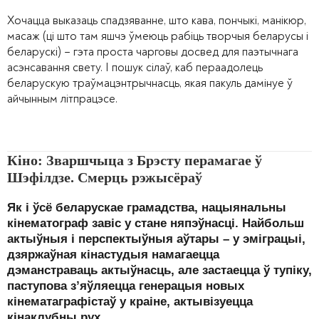
Хочацца выказаць спадзяванне, што кава, пончыкі, манікюр,
масаж (ці што там яшчэ ўмеюць рабіць творчыя беларусы і
беларускі) – гэта проста чарговы досвед для паэтычнага
асэнсавання свету. І пошук сілаў, каб пераадолець
беларускую траўмацэнтрычнасць, якая пакуль дамінуе ў
айчынным літпрацэсе.
Кіно: Зваршчыца з Брэсту перамагае ў
Шэфілдзе. Смерць рэжысёраў
Як і ўсё беларускае грамадства, нацыянальны
кінематограф завіс у стане няпэўнасці. Найбольш
актыўныя і перспектыўныя аўтары – у эміграцыі,
дзяржаўная кінастудыя намагаецца
дэманстраваць актыўнасць, але застаецца ў тупіку,
паступова з
’
яўляецца генерацыя новых
кінематаграфістаў у краіне, актывізуецца
кінаклубны рух.