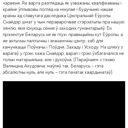
чэрвеня. Яе варта разглядаць як узважаны, кваліфікаваны і
крайне ўплывовы погляд на мінулае і будучыню нашае
краіны ад славутага даследніка Цэнтральнай Еўропы.
Снайдэр шмат у чым пераварочвае стэрэатыпы пра нашую
зямлю, якія існуюць сёння ў заходніх гуманітарыяў. Ён
прэзентуе Беларусь не як глухі, правінцыйны кут Еўропы, а
яе антычны палітычны і эканамічны цэнтр, хаб для
камунікацыі Поўначы і Поўдня, Захаду і Усходу. На шляху з
варагаў у грэкі, кажа Снайдэр, варагі і грэкі ўзбагачаліся не
толькі матэрыяльна, але і духоўна. (Параўнаем з тэзаю
Валянціна Акудовіча: маўляў так, Беларусь – гэта
абсалютны нуль, але нуль – гэта пачатак каардынатаў).