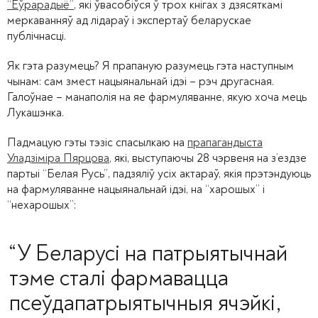
“Еўрарадыё”
, які ўвасобіўся ў трох кнігах з дзясяткамі
меркаванняў ад лідараў і экспертаў беларускае
публічнасці.
Як гэта разумець? Я прапаную разумець гэта наступным
чынам: сам змест нацыянальнай ідэі – рэч другасная.
Галоўнае – манаполія на яе фармуляванне, якую хоча мець
Лукашэнка.
Падмацую гэты тэзіс спасылкаю на
прапагандыста
Уладзіміра Пярцова
, які, выступаючы 28 чэрвеня на з’ездзе
партыі “Белая Русь”, падзяліў усіх актараў, якія прэтэндуюць
на фармуляванне нацыянальнай ідэі, на “харошых” і
“нехарошых”:
“У Беларусі на патрыятычнай
тэме сталі фармавацца
псеўдапатрыятычныя ячэйкі,