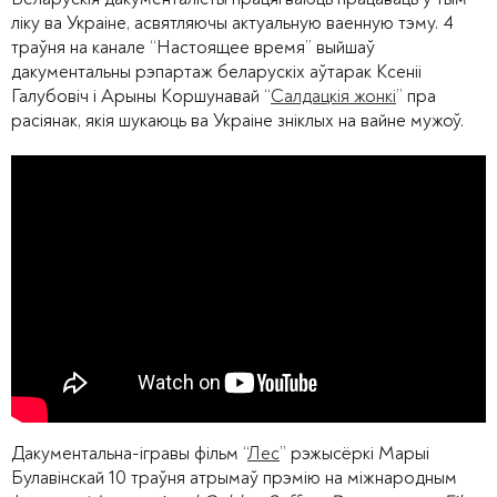
ліку ва Украіне, асвятляючы актуальную ваенную тэму. 4
траўня на канале “Настоящее время” выйшаў
дакументальны рэпартаж беларускіх аўтарак Ксеніі
Галубовіч і Арыны Коршунавай “
Салдацкія жонкі
” пра
расіянак, якія шукаюць ва Украіне зніклых на вайне мужоў.
Дакументальна-ігравы фільм “
Лес
” рэжысёркі Марыі
Булавінскай 10 траўня атрымаў прэмію на міжнародным