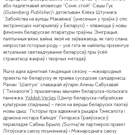
або падлеткавай аповесцю “Соня, стой!” Сашы Гук
(Gutenberg Publisher)
і дэтэктывам Клёка Штучнага
“Забойства на вуліцы Макаёнка” (унесеным у траўні ў спіс
экстрэмісцкіх матэрыялаў у Беларусі) – зліваюцца ў новы
феномен беларускае літаратуры траўмы. Эміграцыя,
палітычныя вязні, вайна, якой не заўважаюць, як таго слана,
няпростая гісторыя роду – усё гэта як найлепш прэзентуе
актуальнае светаадчуванне беларусаў пры ўсёй
стракатасці жанраў і творчых метадаў.
Яшчэ адна адметная тэндэнцыя сезону – міжнародныя
праекты па-беларуску як праява суседскае салідарнасці.
Раман “Шаптухі” славацкай аўтаркі Алены Сабухавай
(“Тэхналогія”), прысвечаны звычаям беларуска-польскага
памежжа;
Yiddish Veršes
(Цэнтр беларуска-габрэйскае
культурнае спадчыны) – песні на вершы беларускіх паэтаў
мовы ідыш; “Гісторыі пра адважнага рыцара Тэнксалота і
дракона містара Кайндлі” Гінтараса Граяўскаса ў
перакладзе Сабіны Брыло
(Surma)
як партнёрскі праект
Літоўскага саюзу пісьменнікаў і Міжнароднага саюзу