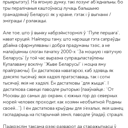
прыярытэту). На ягоную думку, такі лозунг аб’яднальны, бо
тры пералічаныя каштоўнасці лучаць бальшыню
грамадзянаў Беларусі: як у краіне, гэтак і ў выгнанні /
эміграцыі / рэлакацыі.
Але тое, што ў выніку набрэйнстормілі ў “Пуле першага”,
нават круцей. Найперш таму, што нарэшце гэта сапраўды
дбайна сфармуляваны і добра прадуманы тэзіс, а не
малаўцямны слоган пачатку 2000-х “За моцную і квітучую
Беларусь” (у той час выразна супрацьпастаўлены
Купалаваму воклічу “Жыве Беларусь!” і моцна яму
прайграючы). Ён дастаткова наватарскі, каб здзівіць як
дзясяткі тысячаў, якія хадзілі пратэставаць, так і сотні
тысячаў, якія не хадзілі. Ён дастатковы “для жыцця”. І
дастаткова савецкі паводле рыторыкі (пааўнайце.: “От
Москвы до самых до окраин, с южных гор до северных
морей человек проходит, как хозяин необъятной Родины
своей…”). І ён дастаткова крыўдны для з’ехалых, якія шанец
гаспадарыць на гістарычнай зямлі, паводле ўладаў, страцілі.
Падкрэслім таксама рэзкі разварот да старажытнасці ў