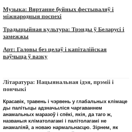
Музыка: Вяртанне буйных фестываляў і
міжнародныя поспехі
Традыцыйная культура: Трэнды ў Беларусі і
замежжы
Арт: Галовы без целаў і капіталійская
ваўчыца ў вазку
Літаратура: Нацыянальная ідэя, прэміі і
пончыкі
Красавік, травень і чэрвень у глабальных клімаце
ды палітыцы адзначыліся чаргаваннем
анамальных маразоў і спёкі, якія, да таго ж,
названыя кліматолагамі і палітолагамі не
анамаліяй, а новаю нармальнасцю. Зірнем, як