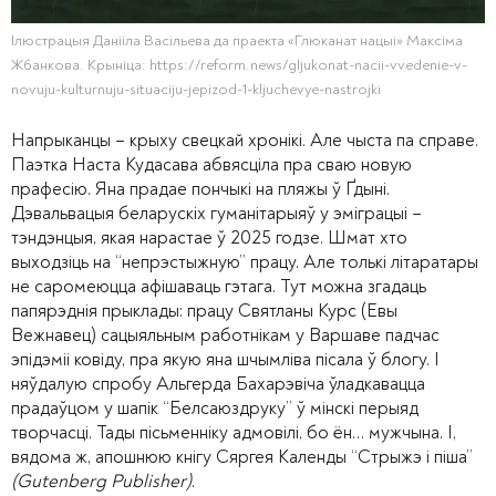
Ілюстрацыя Данііла Васільева да праекта «Глюканат нацыі» Максіма
Жбанкова. Крыніца: https://reform.news/gljukonat-nacii-vvedenie-v-
novuju-kulturnuju-situaciju-jepizod-1-kljuchevye-nastrojki
Напрыканцы – крыху свецкай хронікі. Але чыста па справе.
Паэтка Наста Кудасава абвясціла пра сваю новую
прафесію. Яна прадае пончыкі на пляжы ў Ґдыні.
Дэвальвацыя беларускіх гуманітарыяў у эміграцыі –
тэндэнцыя, якая нарастае ў 2025 годзе. Шмат хто
выходзіць на “непрэстыжную” працу. Але толькі літаратары
не саромеюцца афішаваць гэтага. Тут можна згадаць
папярэднія прыклады: працу Святланы Курс (Евы
Вежнавец) сацыяльным работнікам у Варшаве падчас
эпідэміі ковіду, пра якую яна шчымліва пісала ў блогу. І
няўдалую спробу Альгерда Бахарэвіча ўладкавацца
прадаўцом у шапік “Белсаюздруку” ў мінскі перыяд
творчасці. Тады пісьменніку адмовілі, бо ён… мужчына. І,
вядома ж, апошнюю кнігу Сяргея Календы “Стрыжэ і піша”
(Gutenberg Publisher)
.