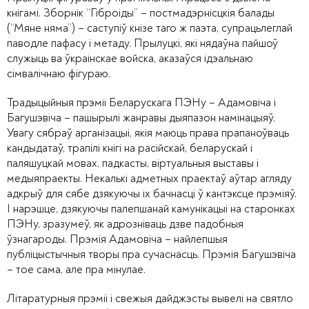
кнігамі. Зборнік “Гіброіды” – постмадэрнісцкія балады
(“Мяне няма”) – саступіў кнізе таго ж паэта, супрацьлеглай
паводле пафасу і метаду. Прылуцкі, які нядаўна пайшоў
служыць ва ўкраінскае войска, аказаўся ідэальнаю
сімвалічнаю фігураю.
Традыцыйныя прэміі Беларускага ПЭНу – Адамовіча і
Багушэвіча – пашырылі жанравы дыяпазон намінацыяў.
Увагу сябраў арганізацыі, якія маюць права прапаноўваць
кандыдатаў, трапілі кнігі на расійскай, беларускай і
паляшуцкай мовах, падкасты, віртуальныя выставы і
медыяпраекты. Некалькі адметных праектаў аўтар агляду
адкрыў для сябе дзякуючы іх бачнасці ў кантэксце прэміяў.
І нарэшце, дзякуючы палепшанай камунікацыі на старонках
ПЭНу, зразумеў, як адрозніваць дзве падобныя
ўзнагароды. Прэмія Адамовіча – найлепшыя
публіцыстычныя творы пра сучаснасць. Прэмія Багушэвіча
– тое сама, але пра мінулае.
Літаратурныя прэміі і свежыя дайджэсты вывелі на святло