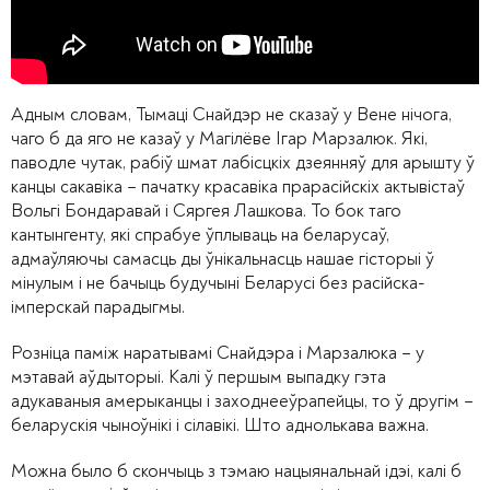
Адным словам, Тымаці Снайдэр не сказаў у Вене нічога,
чаго б да яго не казаў у Магілёве Ігар Марзалюк. Які,
паводле чутак, рабіў шмат лабісцкіх дзеянняў для арышту ў
канцы сакавіка – пачатку красавіка прарасійскіх актывістаў
Вольгі Бондаравай і Сяргея Лашкова. То бок таго
кантынгенту, які спрабуе ўплываць на беларусаў,
адмаўляючы самасць ды ўнікальнасць нашае гісторыі ў
мінулым і не бачыць будучыні Беларусі без расійска-
імперскай парадыгмы.
Розніца паміж наратывамі Снайдэра і Марзалюка – у
мэтавай аўдыторыі. Калі ў першым выпадку гэта
адукаваныя амерыканцы і заходнееўрапейцы, то ў другім –
беларускія чыноўнікі і сілавікі. Што аднолькава важна.
Можна было б скончыць з тэмаю нацыянальнай ідэі, калі б