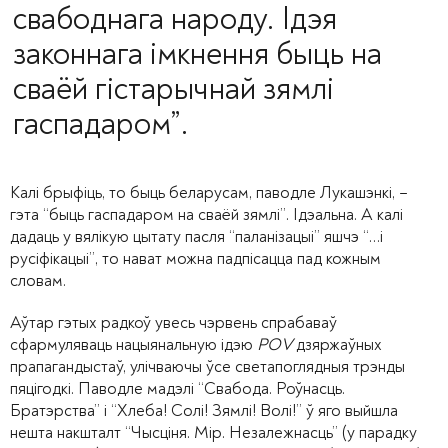
свабоднага народу. Ідэя
законнага імкнення быць на
сваёй гістарычнай зямлі
гаспадаром”.
Калі брыфіць, то быць беларусам, паводле Лукашэнкі, –
гэта “быць гаспадаром на сваёй зямлі”. Ідэальна. А калі
дадаць у вялікую цытату пасля “паланізацыі” яшчэ “…і
русіфікацыі”, то нават можна падпісацца пад кожным
словам.
Аўтар гэтых радкоў увесь чэрвень спрабаваў
сфармуляваць нацыянальную ідэю
POV
дзяржаўных
прапагандыстаў, улічваючы ўсе светапоглядныя трэнды
пяцігодкі. Паводле мадэлі “Свабода. Роўнасць.
Братэрства” і “Хлеба! Солі! Зямлі! Волі!” ў яго выйшла
нешта накшталт “Чысціня. Мір. Незалежнасць” (у парадку