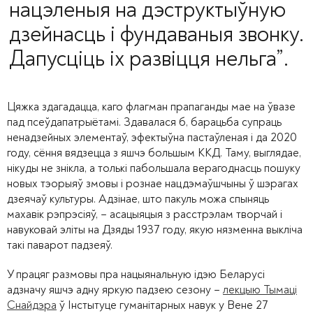
нацэленыя на дэструктыўную
дзейнасць і фундаваныя звонку.
Дапусціць іх развіцця нельга”.
Цяжка здагадацца, каго флагман прапаганды мае на ўвазе
пад псеўдапатрыётамі. Здавалася б, барацьба супраць
ненадзейных элементаў, эфектыўна пастаўленая і да 2020
году, сёння вядзецца з яшчэ большым ККД. Таму, выглядае,
нікуды не знікла, а толькі пабольшала верагоднасць пошуку
новых тэорыяў змовы і рознае нацдэмаўшчыны ў шэрагах
дзеячаў культуры. Адзінае, што пакуль можа спыняць
махавік рэпрэсіяў, – асацыяцыя з расстрэлам творчай і
навуковай эліты на Дзяды 1937 году, якую нязменна выкліча
такі паварот падзеяў.
У працяг размовы пра нацыянальную ідэю Беларусі
адзначу яшчэ адну яркую падзею сезону –
лекцыю Тымаці
Снайдэра
ў Інстытуце гуманітарных навук у Вене 27