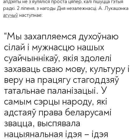
апдэйты не з’яўляліся проста цяпер, калі пішуцца гэтыя
радкі. 2 ліпеня, з нагоды Дня незалежнасці, А. Лукашэнка
агучыў
наступнае:
“Мы захапляемся духоўнаю
сілай і мужнасцю нашых
суайчыннікаў, якія здолелі
захаваць сваю мову, культуру і
веру на працягу стагоддзяў
татальнае паланізацыі. У
самым сэрцы народу, які
адстаяў права беларусамі
звацца, выспявала
нацыянальная ідэя – ідэя