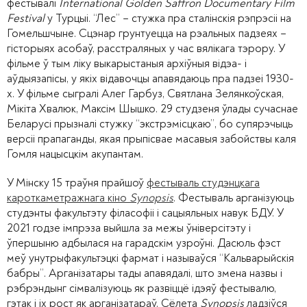
фестывалі
International Golden Saffron Documentary Film
Festival
у Турцыі. “Лес” – стужка пра сталінскія рэпрэсіі на
Гомельшчыне. Сцэнар грунтуецца на рэальных падзеях –
гісторыях асобаў, расстраляных у час вялікага тэрору. У
фільме ў тым ліку выкарыстаныя архіўныя відэа- і
аўдыязапісы, у якіх відавочцы апавядаюць пра падзеі 1930-
х. У фільме сыгралі Алег Гарбуз, Святлана Зелянкоўская,
Мікіта Хвалюк, Максім Шышко. 29 студзеня ўлады сучаснае
Беларусі прызналі стужку “экстрэмісцкаю”, бо супярэчыць
версіі прапаганды, якая прыпісвае масавыя забойствы каля
Гомля нацысцкім акупантам.
У Мінску 15 траўня прайшоў
фестываль студэнцкага
кароткаметражнага кіно
Synopsis
. Фестываль арганізуюць
студэнты факультэту філасофіі і сацыяльных навук БДУ. У
2021 годзе імпрэза выйшла за межы ўніверсітэту і
ўпершыню адбылася на гарадскім узроўні. Дасюль фэст
меў унутрыфакультэцкі фармат і называўся “Кальварыйскія
бабры”. Арганізатары тады апавядалі, што змена назвы і
рэбрэндынг сімвалізуюць як развіццё ідэяў фестывалю,
гэтак і іх рост як арганізатараў. Сёлета
Synopsis
ладзіўся