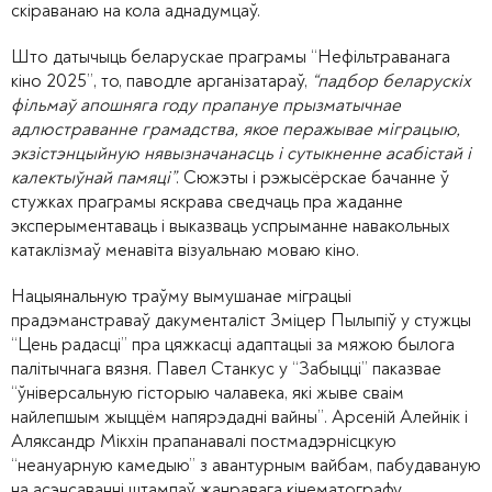
скіраванаю на кола аднадумцаў.
Што датычыць беларускае праграмы “Нефільтраванага
кіно 2025”, то, паводле арганізатараў,
“падбор беларускіх
фільмаў апошняга году прапануе прызматычнае
адлюстраванне грамадства, якое перажывае міграцыю,
экзістэнцыйную нявызначанасць і сутыкненне асабістай і
калектыўнай памяці”
. Сюжэты і рэжысёрскае бачанне ў
стужках праграмы яскрава сведчаць пра жаданне
эксперыментаваць і выказваць успрыманне навакольных
катаклізмаў менавіта візуальнаю моваю кіно.
Нацыянальную траўму вымушанае міграцыі
прадэманстраваў дакументаліст Зміцер Пылыпіў у стужцы
“Цень радасці” пра цяжкасці адаптацыі за мяжою былога
палітычнага вязня. Павел Станкус у “Забыцці” паказвае
“ўніверсальную гісторыю чалавека, які жыве сваім
найлепшым жыццём напярэдадні вайны”. Арсеній Алейнік і
Аляксандр Мікхін прапанавалі постмадэрнісцкую
“неануарную камедыю” з авантурным вайбам, пабудаваную
на асэнсаванні штампаў жанравага кінематографу.