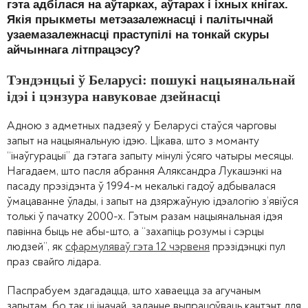
гэта адбілася на аўтарках, аўтарах і іхных кнігах.
Якія прыкметы метэазалежнасці і палітычнай
узаемазалежнасці праступілі на тонкай скуры
айчыннага літпрацэсу?
Тэндэнцыі ў Беларусі: пошукі нацыянальнай
ідэі і цэнзура навуковае дзейнасці
Адною з адметных падзеяў у Беларусі стаўся чарговы
запыт на нацыянальную ідэю. Цікава, што з моманту
“інаўгурацыі” да гэтага запыту мінулі ўсяго чатыры месяцы.
Нагадаем, што пасля абрання Аляксандра Лукашэнкі на
пасаду прэзідэнта ў 1994-м некалькі гадоў адбывалася
ўмацаванне ўлады, і запыт на дзяржаўную ідэалогію з’явіўся
толькі ў пачатку 2000-х. Гэтым разам нацыянальная ідэя
павінна быць не абы-што, а “захапіць розумы і сэрцы
людзей”, як
сфармуляваў гэта 12 чэрвеня
прэзідэнцкі пул
праз свайго лідара.
Паспрабуем здагадацца, што хаваецца за агучаным
запытам, бо так ці іначай, заданне выпрацоўваць кантэнт для