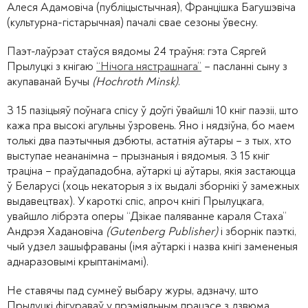
Алеся Адамовіча (публіцыстычная), Францішка Багушэвіча
(культурна-гістарычная) пачалі свае сезоны ўвесну.
Паэт-лаўрэат стаўся вядомы 24 траўня: гэта Сяргей
Прылуцкі з кнігаю
“Нічога нястрашнага”
– пасланні сыну з
акупаванай Бучы
(Hochroth Minsk)
.
З 15 пазіцыяў поўнага спісу ў доўгі ўвайшлі 10 кніг паэзіі, што
кажа пра высокі агульны ўзровень. Яно і нядзіўна, бо маем
толькі два паэтычныя дэбюты, астатнія аўтары – з тых, хто
выступае неананімна – прызнаныя і вядомыя. З 15 кніг
траціна – праўдападобна, аўтаркі ці аўтары, якія застаюцца
ў Беларусі (хоць некаторыя з іх выдалі зборнікі ў замежных
выдавецтвах). У кароткі спіс, апроч кнігі Прылуцкага,
увайшло лібрэта оперы “Дзікае паляванне караля Стаха”
Андрэя Хадановіча
(Gutenberg Publisher)
і зборнік паэткі,
чый удзел зашыфраваны (імя аўтаркі і назва кнігі замененыя
аднаразовымі крыптанімамі).
Не ставячы пад сумнеў выбару журы, адзначу, што
Прылуцкі фігураваў у прэміяльным працэсе з дзвюма