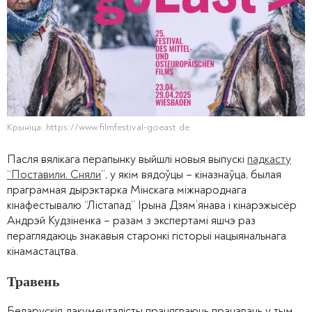
Крыніца: https://www.filmfestival-goeast.de
Пасля вялікага перапынку выйшлі новыя выпускі
падкасту
“Поставили. Сняли
”, у якім вядоўцы – кіназнаўца, былая
праграмная дырэктарка Мінскага міжнароднага
кінафестывалю “Лістапад” Ірына Дзям
’
янава і кінарэжысёр
Андрэй Кудзіненка – разам з экспертамі яшчэ раз
пераглядаюць знакавыя старонкі гісторыі нацыянальнага
кінамастацтва.
Травень
Беларускія дакументалісты працягваюць працаваць у тым