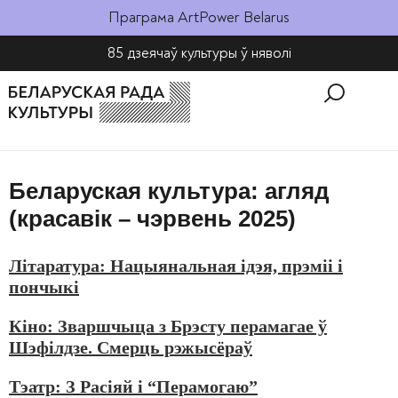
Праграма ArtPower Belarus
85 дзеячаў культуры ў няволі​
Беларуская культура: агляд
(красавік – чэрвень 2025)
Літаратура: Нацыянальная ідэя, прэміі і
пончыкі
Кіно: Зваршчыца з Брэсту перамагае ў
Шэфілдзе. Смерць рэжысёраў
Тэатр: З Расіяй і “Перамогаю”