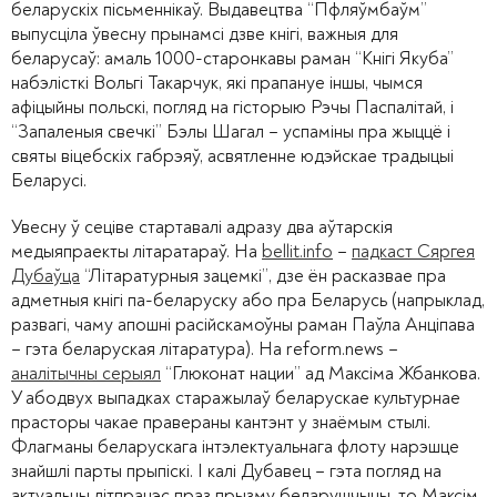
беларускіх пісьменнікаў. Выдавецтва “Пфляўмбаўм”
выпусціла ўвесну прынамсі дзве кнігі, важныя для
беларусаў: амаль 1000-старонкавы раман “Кнігі Якуба”
набэлісткі Вольгі Такарчук, які прапануе іншы, чымся
афіцыйны польскі, погляд на гісторыю Рэчы Паспалітай, і
“Запаленыя свечкі” Бэлы Шагал – успаміны пра жыццё і
святы віцебскіх габрэяў, асвятленне юдэйскае традыцыі
Беларусі.
Увесну ў сеціве стартавалі адразу два аўтарскія
медыяпраекты літаратараў. На
bellit.info
–
падкаст Сяргея
Дубаўца
“Літаратурныя зацемкі”, дзе ён расказвае пра
адметныя кнігі па-беларуску або пра Беларусь (напрыклад,
развагі, чаму апошні расійскамоўны раман Паўла Анціпава
– гэта беларуская літаратура). На reform.news –
аналітычны серыял
“Глюконат нации” ад Максіма Жбанкова.
У абодвух выпадках старажылаў беларускае культурнае
прасторы чакае правераны кантэнт у знаёмым стылі.
Флагманы беларускага інтэлектуальнага флоту нарэшце
знайшлі парты прыпіскі. І калі Дубавец – гэта погляд на
актуальны літпрацэс праз прызму беларушчыны, то Максім