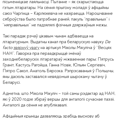
пісьменніцкае лаяльнасці. Пытанне – як скарыстаюцца
гэтым літаратары. На сёння прыгону моладзі ў афіцыйны
саюз Чаргінца – Карлюкевіча не назіраецца. Нарошчванне
сяброўства было патрэбнае раней, пакуль “правільных” і
“няправільных” не падзялялі фізічныя дзяржаўныя межы.
Такі парадак рэчаў цікавым чынам адбіваецца на
літаратурным. Выдатны канал пра беларускую навуку
De
facto
звярнуў увагу
на артыкул Міколы Мікуліча ў “Весцях
НАН”. Гаворка пра пераадкрыццё імёнаў
заходнебеларускіх літаратараў міжваеннае пары: Пятрусь
Граніт, Кастусь Рагойша, Ганна Новік, Юльян Сергіевіч,
Пятро Сакол, Анатоль Бярозка. Рэпрэсаваныя ў Польшчы,
яны дасюль заставаліся невядомыя шырокаму чытачу ў
Беларусі.
Адметна, што Мікола Мікуліч – той самы рэдактар ад НАН,
які ў 2020 годзе збіраў вершы для анталогіі сучаснае паэзіі.
Анталогіі да сёння не апублікавалі.
Афіцыйныя крыніцы дазваляюць зрабіць выснову аб