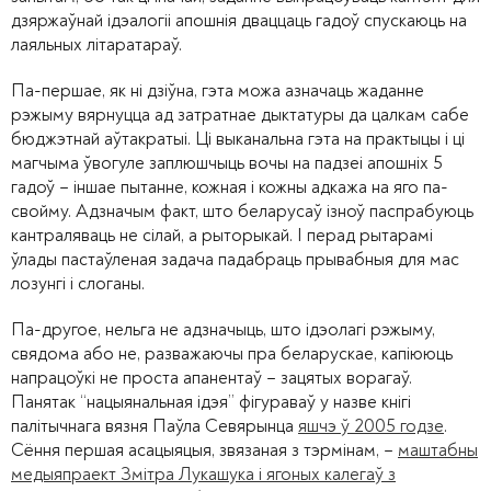
дзяржаўнай ідэалогіі апошнія дваццаць гадоў спускаюць на
лаяльных літаратараў.
Па-першае, як ні дзіўна, гэта можа азначаць жаданне
рэжыму вярнуцца ад затратнае дыктатуры да цалкам сабе
бюджэтнай аўтакратыі. Ці выканальна гэта на практыцы і ці
магчыма ўвогуле заплюшчыць вочы на падзеі апошніх 5
гадоў – іншае пытанне, кожная і кожны адкажа на яго па-
свойму. Адзначым факт, што беларусаў ізноў паспрабуюць
кантраляваць не сілай, а рыторыкай. І перад рытарамі
ўлады пастаўленая задача падабраць прывабныя для мас
лозунгі і слоганы.
Па-другое, нельга не адзначыць, што ідэолагі рэжыму,
свядома або не, разважаючы пра беларускае, капіююць
напрацоўкі не проста апанентаў – зацятых ворагаў.
Панятак “нацыянальная ідэя” фігураваў у назве кнігі
палітычнага вязня Паўла Севярынца
яшчэ ў 2005 годзе
.
Сёння першая асацыяцыя, звязаная з тэрмінам, –
маштабны
медыяпраект Змітра Лукашука і ягоных калегаў з