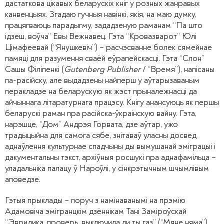
дастаткова цікавых беларускіх кніг у розных жанравых
канвенцыях. Згадаю гучныя навінкі, якія, на маю думку,
працягваюць парадыгму, зададзеную раманам “Па што
ідзеш, воўча” Евы Вежнавец. Гэта “Кровазварот” Юлі
Цімафеевай (“Янушкевіч”) – расчэсванне болек сямейнае
памяці для разумення сваёй еўрапейскасці. Гэта “Слон”
Сашы Філіпенкі (
Gutenberg Publisher
/ “Время”), напісаны
па-расійску, але выдадзены найперш у аўтарызаваным
перакладзе на беларускую як жэст прыналежнасці да
айчыннага літаратурнага працэсу. Кнігу анансуюць як першы
беларускі раман пра расійска-ўкраінскую вайну. Гэта,
нарэшце, “Дом” Андрэя Горвата, дзе аўтар, ужо
традыцыйна для самога сябе, знітаваў уласны досвед
аднаўлення культурнае спадчыны ды вымушанай эміграцыі і
дакументальны тэкст, архіўныя росшукі пра аднафамільца –
уладальніка палацу ў Нароўлі, у сінкрэтычным шчымлівым
аповедзе.
Гэтыя прыклады – поруч з намінаванымі на прэмію
Адамовіча эмігранцкім дзённікам Тані Заміроўскай
“Эвридика, проверь, выключила ли ты газ” (“Мяне няма”)