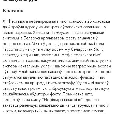
Красавік
ХІ Фестываль
нефільтраванага кіно
прайшоў з 23 красавіка
да 4 траўня адразу на чатырох еўрапейскіх лакацыях – у
Вільні, Варшаве, Хельсінкі і Гамбурзе. Пасля вымушанай
эміграцыі з Беларусі арганізатары фэсту апынуліся ў
розных краінах. Усяго ў дзесяці праграмах сабралі каля
паўсотні стужак, у тым ліку восем – у беларускай. Як і ў
папярэдніх эдыцыях, праграмы “Нефільтраванага кіно”
складаліся з ігравых, дакументальных, анімацыйных стужак з
эксперыментальным ухілам і шырокім геаграфічным ахопам
аўтараў. Адабраныя для паказаў кароткаметражныя творы
вылучаліся візуальнаю парадаксальнасцю і філасафічным
стаўленнем да прыроды кінематографу. Удзельнікі паказаў
ставілі ў плюс прыемную сяброўскую атмасферу і вялікую
зацікаўленасць аўдыторыі фэсту. Прыкметна, што,
пераехаўшы за мяжу, “Нефільтраванае кіно” здолела
захаваць ранейшую канцэпцыю ды канцэнтруецца на кіно ў
чыстым, некамерцыйным выглядзе, з праграмаю стужак,