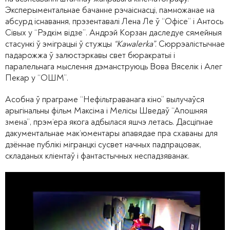
Эксперыментальнае бачанне рэчаіснасці, памножанае на
абсурд існавання, прэзентавалі Лена Ле ў “Офісе” і Антось
Сівых у “Рэдкім відзе”. Андрэй Корзан даследуе сямейныя
стасункі ў эміграцыі ў стужцы
“Kawalerka”
. Сюррэалістычнае
падарожжа ў залюстэркавы свет бюракратыі і
паралельнага мыслення дэманструюць Вова Вяселік і Алег
Пекар у “ОШМ”.
Асобна ў праграме “Нефільтраванага кіно” вылучаўся
арыгінальны фільм Максіма і Мелісы Шведаў “Апошняя
змена”, прэм
‘
ера якога адбылася яшчэ летась. Дасціпнае
дакументальнае мак
‘
юментары апавядае пра схаваны для
дзённае публікі мігранцкі сусвет начных падпрацовак,
складаных кліентаў і фантастычных неспадзяванак.