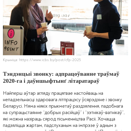
Крыніца: https://www.icbs.by/post/cfp-2025
Тэндэнцыі звонку: адпрацоўванне траўмаў
2020-га і даўншыфтынґ літаратараў
Найперш аўтар агляду працягвае настойваць на
непадзельнасці здаровага літпрацэсу ўсярэдзіне і звонку
Беларусі. Няма ніякіх прыкметаў раздзялення, падобнага
на супрацьстаянне “добрых расійцаў” і “зэтнікаў-ватнікаў”,
які можна назіраць сярод пісьменніцтва Расіі. Хочацца
падзяліцца жартам, падслуханым на імпрэзе ў адным з