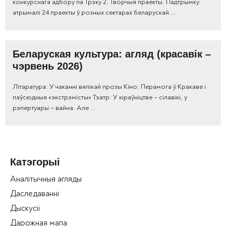
конкурснага адбору па Трэку 2. Творчыя праекты. Падтрымку
атрымалі 24 праекты ў розных сектарах беларускай …
Беларуская культура: агляд (красавік –
чэрвень 2026)
Літаратура: У чаканні вялікай прозы Кіно: Перамога ў Кракаве і
паўсюдныя «экстрэмісты» Тэатр: У кіраўніцтве – сілавікі, у
рэпертуары – вайна. Але …
Катэгорыі
Аналітычныя агляды
Даследаванні
Дыскусіі
Дарожная мапа