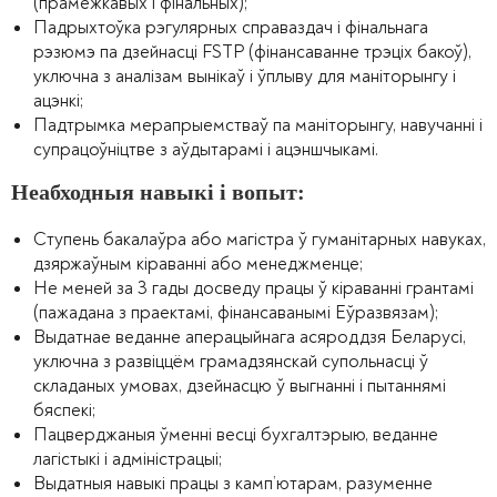
(прамежкавых і фінальных);
Падрыхтоўка рэгулярных справаздач і фінальнага
рэзюмэ па дзейнасці FSTP (фінансаванне трэціх бакоў),
уключна з аналізам вынікаў і ўплыву для маніторынгу і
ацэнкі;
Падтрымка мерапрыемстваў па маніторынгу, навучанні і
супрацоўніцтве з аўдытарамі і ацэншчыкамі.
Неабходныя навыкі і вопыт:
Ступень бакалаўра або магістра ў гуманітарных навуках,
дзяржаўным кіраванні або менеджменце;
Не меней за 3 гады досведу працы ў кіраванні грантамі
(пажадана з праектамі, фінансаванымі Еўразвязам);
Выдатнае веданне аперацыйнага асяроддзя Беларусі,
уключна з развіццём грамадзянскай супольнасці ў
складаных умовах, дзейнасцю ў выгнанні і пытаннямі
бяспекі;
Пацверджаныя ўменні весці бухгалтэрыю, веданне
лагістыкі і адміністрацыі;
Выдатныя навыкі працы з камп’ютарам, разуменне