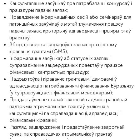
Кансультаванне заяўнікаў пра патрабаванні конкурсаў і
працэдуры падачы заявак;
Правядзенне інфармацыйных сесій або семінараў для
патэнцыйных заяўнікаў з мэтай тлумачэння працэсу
падачы заявак, крытэрыяў адпаведнасці і прыярытэтаў
праектаў;
Збор, праверка і апрацоўка заявак праз сістэму
кіравання грантамі (GMS);
Інфармаванне заяўнікаў аб статусе іх заявак і
суправаджэнне зацверджаных праектаў у працэсе
фінансавых і кантрактных працэдур;
Падрыхтоўка і кіраванне грантавымі дамовамі ў
адпаведнасці з патрабаваннямі фінансавання Еўразвязу
(у супрацоўніцтве з фінансавым менеджарам);
Прадастаўленне сталай тэхнічнай і адміністрацыйнай
падтрымкі атрымальнікам грантаў, уключна з
кансультацыямі па справаздачнасці, адпаведнасці і
фінансавым кіраванні;
Разгляд, зацвярджэнне і прадастаўленне зваротнай
сувязі па справаздачах атрымальнікаў грантаў