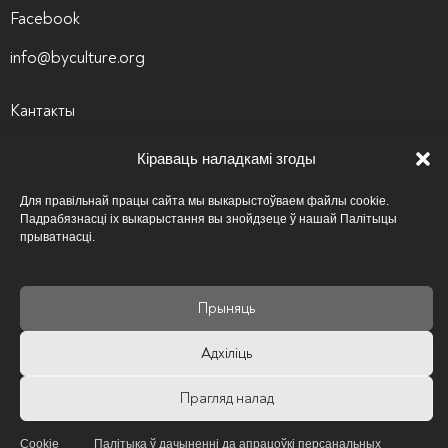
Facebook
info@byculture.org
Кантакты
Вакансіі
Кіраваць наладкамі згоды
Архіў вакансій
Для правільнай працы сайта мы выкарыстоўваем файлы cookie.
Падрабязнасці іх выкарыстання вы знойдзеце ў нашай Палітыцы
Палітыка прыватнасці
прыватнасці.
Псіхалагічная аптэчка
Карысныя спасылкі
Прыняць
Адхіліць
Прагляд налад
Cookie
Палітыка ў дачыненні да апрацоўкі персанальных