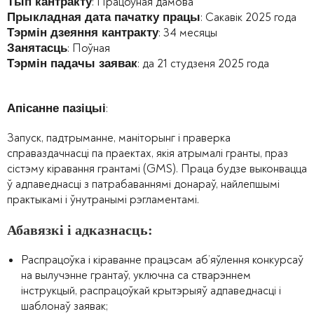
: Працоўная дамова
Тып кантракту
: Сакавік 2025 года
Прыкладная дата пачатку працы
: 34 месяцы
Тэрмін дзеяння кантракту
: Поўная
Занятасць
: да 21 студзеня 2025 года
Тэрмін падачы заявак
:
Апісанне пазіцыі
Запуск, падтрыманне, маніторынг і праверка
справаздачнасці па праектах, якія атрымалі гранты, праз
сістэму кіравання грантамі (GMS). Праца будзе выконвацца
ў адпаведнасці з патрабаваннямі донараў, найлепшымі
практыкамі і ўнутранымі рэгламентамі.
Абавязкі і адказнасць:
Распрацоўка і кіраванне працэсам аб’яўлення конкурсаў
на вылучэнне грантаў, уключна са стварэннем
інструкцый, распрацоўкай крытэрыяў адпаведнасці і
шаблонаў заявак;