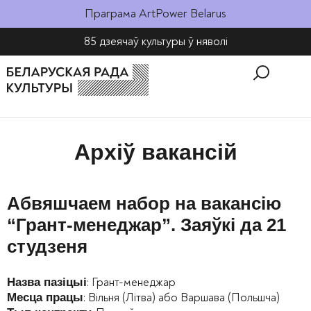
Праграма ArtPower Belarus
85 дзеячаў культуры ў няволі​
Архіў вакансій
Абвяшчаем набор на вакансію
“Грант-менеджар”. Заяўкі да 21
студзеня
: Грант-менеджар
Назва пазіцыі
: Вільня (Літва) або Варшава (Польшча)
Месца працы