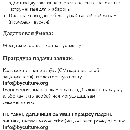
адметнасцяў захавання бяспекі дадзеных і валоданне
інструментамі для іх абароны;
Выдатнае валоданне беларускай і англійскай мовамі
(пісьмовая і вусная).
Дадатковая ўмова:
Месца жыхарства – краіна Еўразвязу.
Працэдура падачы заявак:
Калі ласка, дашліце заяўку (CV і кароткі ліст аб
зацікаўленасці) на электронную пошту:
.
info@byculture.org
Будзем удзячныя за рэкамендацыі ад былых працадаўцаў
альбо кантакты асобаў, якія могуць даць вам
рэкамендацыю.
Пытанні, датычныя аб’явы і працэсу падачы
таксама можна скіроўваць на электронную пошту:
заявак,
.
info@byculture.org