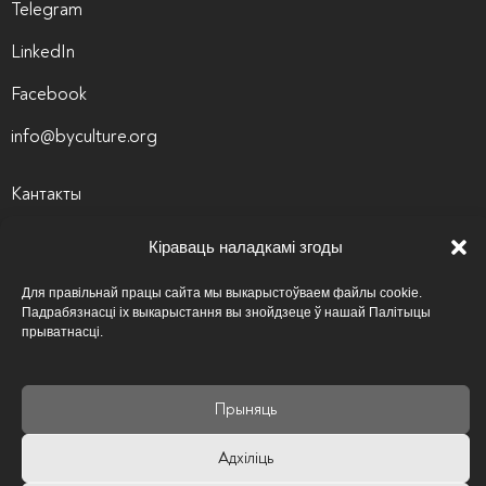
Telegram
LinkedIn
Facebook
info@byculture.org
Кантакты
Вакансіі
Кіраваць наладкамі згоды
Архіў вакансій
Для правільнай працы сайта мы выкарыстоўваем файлы cookie.
Падрабязнасці іх выкарыстання вы знойдзеце ў нашай Палітыцы
Палітыка прыватнасці
прыватнасці.
Псіхалагічная аптэчка
Карысныя спасылкі
Прыняць
Адхіліць