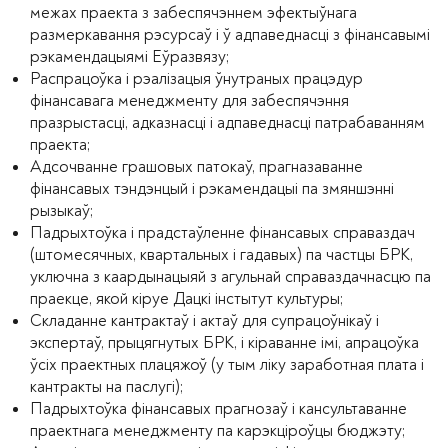
межах праекта з забеспячэннем эфектыўнага
размеркавання рэсурсаў і ў адпаведнасці з фінансавымі
рэкамендацыямі Еўразвязу;
Распрацоўка і рэалізацыя ўнутраных працэдур
фінансавага менеджменту для забеспячэння
празрыстасці, адказнасці і адпаведнасці патрабаванням
праекта;
Адсочванне грашовых патокаў, прагназаванне
фінансавых тэндэнцый і рэкамендацыі па змяншэнні
рызыкаў;
Падрыхтоўка і прадстаўленне фінансавых справаздач
(штомесячных, квартальных і гадавых) па частцы БРК,
уключна з каардынацыяй з агульнай справаздачнасцю па
праекце, якой кіруе Дацкі інстытут культуры;
Складанне кантрактаў і актаў для супрацоўнікаў і
экспертаў, прыцягнутых БРК, і кіраванне імі, апрацоўка
ўсіх праектных плацяжоў (у тым ліку заработная плата і
кантракты на паслугі);
Падрыхтоўка фінансавых прагнозаў і кансультаванне
праектнага менеджменту па карэкціроўцы бюджэту;