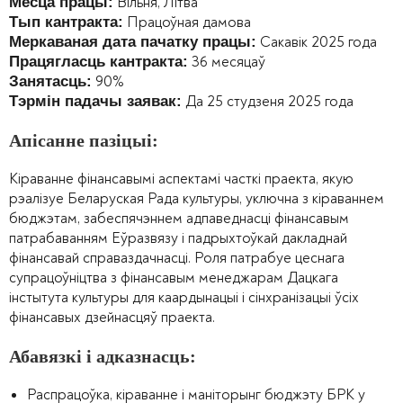
Вільня, Літва
Месца працы:
Працоўная дамова
Тып кантракта:
Сакавік 2025 года
Меркаваная дата пачатку працы:
36 месяцаў
Працягласць кантракта:
90%
Занятасць:
Да 25 студзеня 2025 года
Тэрмін падачы заявак:
Апісанне пазіцыі:
Кіраванне фінансавымі аспектамі часткі праекта, якую
рэалізуе Беларуская Рада культуры, уключна з кіраваннем
бюджэтам, забеспячэннем адпаведнасці фінансавым
патрабаванням Еўразвязу і падрыхтоўкай дакладнай
фінансавай справаздачнасці. Роля патрабуе цеснага
супрацоўніцтва з фінансавым менеджарам Дацкага
інстытута культуры для каардынацыі і сінхранізацыі ўсіх
фінансавых дзейнасцяў праекта.
Абавязкі і адказнасць:
Распрацоўка, кіраванне і маніторынг бюджэту БРК у