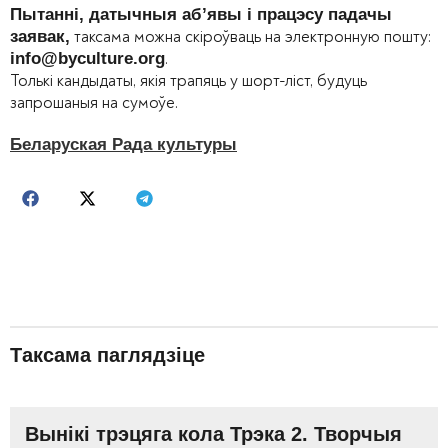
Пытанні, датычныя аб’явы і працэсу падачы
таксама можна скіроўваць на электронную пошту:
заявак,
.
info@byculture.org
Толькі кандыдаты, якія трапяць у шорт-ліст, будуць
запрошаныя на сумоўе.
Беларуская Рада культуры
Таксама паглядзіце
Вынікі трэцяга кола Трэка 2. Творчыя