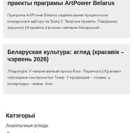
праекты праграмы ArtPower Belarus
Праграма ArtPower Belarus падвяла вынікі трэцяга кола
конкурснага адбору па Трэку 2. Творчыя праекты. Падтрымку
атрымалі 24 праекты ў розных сектарах беларускай …
Беларуская культура: агляд (красавік –
чэрвень 2026)
Літаратура: У чаканні вялікай прозы Кіно: Перамога ў Кракаве і
паўсюдныя «экстрэмісты» Тэатр: У кіраўніцтве – сілавікі, у
рэпертуары – вайна. Але …
Катэгорыі
Аналітычныя агляды