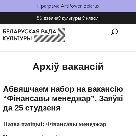
Праграма ArtPower Belarus
85 дзеячаў культуры ў няволі​
Архіў вакансій
Абвяшчаем набор на вакансію
“Фінансавы менеджар”. Заяўкі
да 25 студзеня
Назва пазіцыі: Фінансавы менеджар