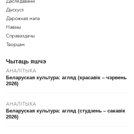
Даследаванні
Дыскусіі
Дарожная мапа
Навіны
Справаздачы
Творцам
Чытаць яшчэ
АНАЛІТЫКА
Беларуская культура: агляд (красавік – чэрвень
2026)
АНАЛІТЫКА
Беларуская культура: агляд (студзень – сакавік
2026)