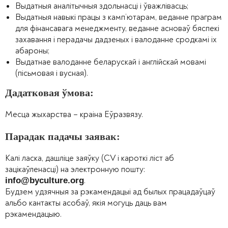
Выдатныя аналітычныя здольнасці і ўважлівасць;
Выдатныя навыкі працы з камп’ютарам, веданне праграм
для фінансавага менеджменту, веданне асноваў бяспекі
захавання і перадачы дадзеных і валоданне сродкамі іх
абароны;
Выдатнае валоданне беларускай і англійскай мовамі
(пісьмовая і вусная).
Дадатковая ўмова:
Месца жыхарства – краіна Еўразвязу.
Парадак падачы заявак:
Калі ласка, дашліце заяўку (CV і кароткі ліст аб
зацікаўленасці) на электронную пошту:
.
info@byculture.org
Будзем удзячныя за рэкамендацыі ад былых працадаўцаў
альбо кантакты асобаў, якія могуць даць вам
рэкамендацыю.