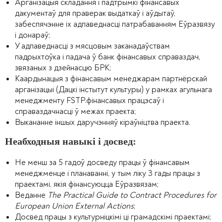
Арганізацыя складання і падтрымкі фінансавых
дакументаў для праверак выдаткаў і аўдытаў,
забеспячэнне іх адпаведнасці патрабаванням Еўразвязу
і донараў;
У адпаведнасці з мясцовым заканадаўствам
падрыхтоўка і падача ў банк фінансавых справаздач,
звязаных з дзейнасцю БРК;
Каардынацыя з фінансавым менеджарам партнёрскай
арганізацыі (Дацкі інстытут культуры) у рамках агульнага
менеджменту FSTP.фінансавых працэсаў і
справаздачнасці ў межах праекта;
Выкананне іншых даручэнняў кіраўніцтва праекта.
Неабходныя навыкі і досвед:
Не менш за 5 гадоў досведу працы ў фінансавым
менеджменце і планаванні, у тым ліку 3 гады працы з
праектамі, якія фінансуюцца Еўразвязам;
Веданне
The Practical Guide to Contract Procedures for
European Union External Actions
;
Досвед працы з культурніцкімі ці грамадскімі праектамі;